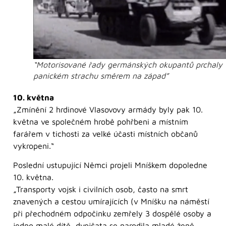
“Motorisované řady germánských okupantů prchaly 
panickém strachu směrem na západ”
10. května
„Zmínění 2 hrdinové Vlasovovy armády byly pak 10.
května ve společném hrobě pohřbeni a místním
farářem v tichosti za velké účasti místních občanů
vykropeni.“
Poslední ustupující Němci projeli Mníškem dopoledne
10. května.
„Transporty vojsk i civilních osob, často na smrt
znavených a cestou umírajících (v Mníšku na náměstí
při přechodném odpočinku zemřely 3 dospělé osoby a
jedno malé dítě, dvojčata se narodila mladé ženě