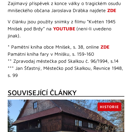
Zajímavý příspěvek z konce války o tragickém osudu
mníšeckého občana Jaroslava Drábka najdete
ZDE
V článku jsou použity snímky z filmu “Květen 1945
Mníšek pod Brdy” na
YOUTUBE
(není-li uvedeno
jinak).
* Pamětní kniha obce Mníšek, s. 38, online
ZDE
Památní kniha fary v Mnišku, s. 159-160
** Zpravodaj městečka pod Skalkou č. 96/1994, s.14
*** Jan Šťastný, Městečko pod Skalkou, Řevnice 1948,
s. 99
SOUVISEJÍCÍ ČLÁNKY
HISTORIE