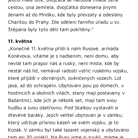
cestou, ona zemřela, dvojčátka donesena jinými
ženami až do Mníšku, kde byly převzaty a odeslány
Charitou do Prahy. Dle sdělení farního úřadu u sv.
Štěpána byly tyto děti tam pokřtěny.“
11. května
„Konečně 11. května přišli k nám Rusové, armáda
Koněvova, vítáme je s nadšením, není domu, aby
nevlál tam prapor náš a ruský, není místa, kde by
nestál náš lid, nemával radostí vstříc ruskému vojsku,
které přijíždí v obrněných, ověnčených vozech. Lid
jásá, až do ochrapění. Ubytováni jsou po domech, v
hostincích a okolních vilách, stany mají postaveny v
Bažantnici, kde jich je několik set, mají tam svou
hudbu a svou ošetřovnu. Pod Skalkou vystavěli si
dřevěné baráky. Jejich velitel ubytován je v zámku,
který udržuje přísnou kázeň ve svém vojsku, je to
Kozák. V zámku byl také lazaret vojenský a ubytováno
tam asi 30 vojáků. Na Rusy jsme si zvykli, máme je