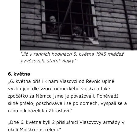
“Již v ranních hodinách 5. května 1945 mládež
vyvěšovala státní vlajky”
6. května
„6. května přišli k nám Vlasovci od Řevnic úplně
vyzbrojeni dle vzoru německého vojska a také
zpočátku za Němce jsme je považovali. Poněvadž
silně pršelo, poschovávali se po domech, vyspali se a
ráno odcházeli ku Zbraslavi.“
„Dne 6. května byli 2 příslušníci Vlasovovy armády v
okolí Mníšku zastřeleni.“