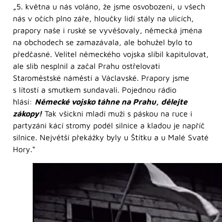
„5. května u nás voláno, že jsme osvobozeni, u všech
nás v očích plno záře, hloučky lidí stály na ulicích,
prapory naše i ruské se vyvěšovaly, německá jména
na obchodech se zamazávala, ale bohužel bylo to
předčasné. Velitel německého vojska slíbil kapitulovat,
ale slib nesplnil a začal Prahu ostřelovati
Staroměstské náměstí a Václavské. Prapory jsme
s lítostí a smutkem sundavali. Pojednou rádio
hlásí:
Německé vojsko táhne na Prahu, dělejte
zákopy!
Tak všickni mladí muži s páskou na ruce i
partyzáni kácí stromy podél silnice a kladou je napříč
silnice. Největší překážky byly u Štítku a u Malé Svaté
Hory.“