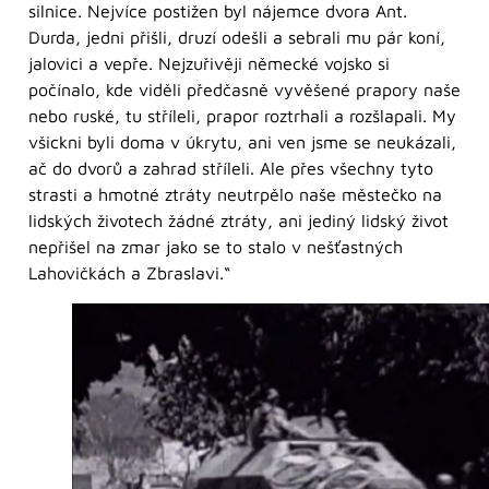
silnice. Nejvíce postižen byl nájemce dvora Ant.
Durda, jedni přišli, druzí odešli a sebrali mu pár koní,
jalovici a vepře. Nejzuřivěji německé vojsko si
počínalo, kde viděli předčasně vyvěšené prapory naše
nebo ruské, tu stříleli, prapor roztrhali a rozšlapali. My
všickni byli doma v úkrytu, ani ven jsme se neukázali,
ač do dvorů a zahrad stříleli. Ale přes všechny tyto
strasti a hmotné ztráty neutrpělo naše městečko na
lidských životech žádné ztráty, ani jediný lidský život
nepřišel na zmar jako se to stalo v nešťastných
Lahovičkách a Zbraslavi.“