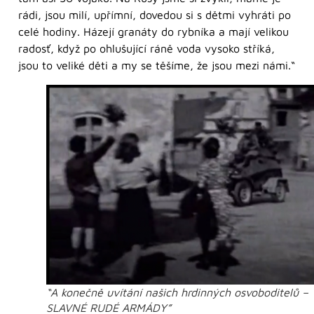
rádi, jsou milí, upřímní, dovedou si s dětmi vyhráti po
celé hodiny. Házejí granáty do rybníka a mají velikou
radosť, když po ohlušující ráně voda vysoko stříká,
jsou to veliké děti a my se těšíme, že jsou mezi námi.“
“A konečně uvítání našich hrdinných osvoboditelů –
SLAVNÉ RUDÉ ARMÁDY”