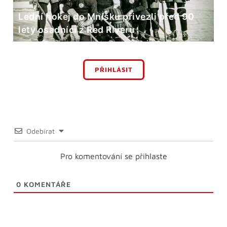
Lední hokej do Mníšku přivezli před 90
lety osadníci z Red Riveru
PŘIHLÁSIT
Odebírat
Pro komentování se přihlaste
0
KOMENTÁŘE