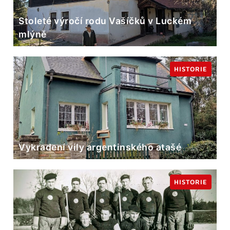
Stoleté výročí rodu Vašíčků v Luckém
mlýně
HISTORIE
Vykradení vily argentinského atašé
HISTORIE