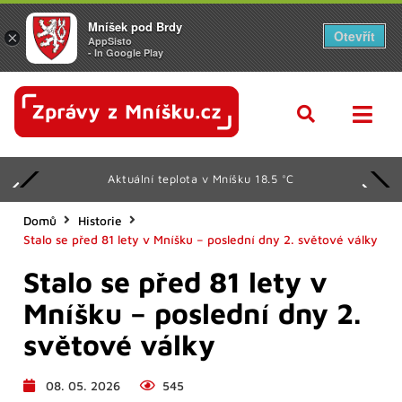
Mníšek pod Brdy
Otevřít
×
AppSisto
- In Google Play
Aktuální teplota v Mníšku 18.5 °C
Domů
Historie
Stalo se před 81 lety v Mníšku – poslední dny 2. světové války
Stalo se před 81 lety v
Mníšku – poslední dny 2.
světové války
08. 05. 2026
545