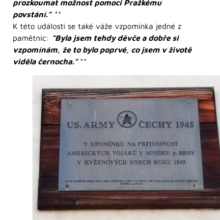
prozkoumat možnost pomoci Pražkému
povstání.”
**
K této události se také váže vzpomínka jedné z
pamětnic:
“Byla jsem tehdy děvče a dobře si
vzpomínám, že to bylo poprvé, co jsem v životě
viděla černocha.”
**