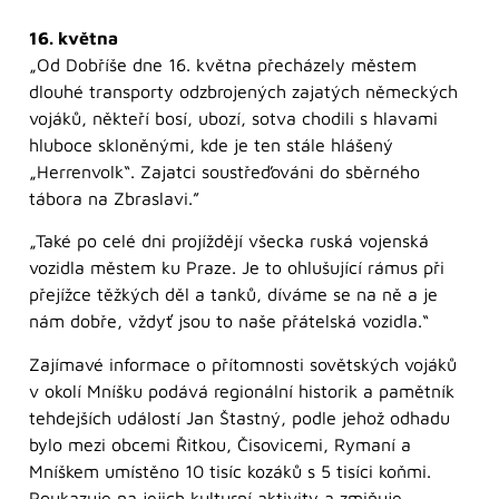
16. května
„Od Dobříše dne 16. května přecházely městem
dlouhé transporty odzbrojených zajatých německých
vojáků, někteří bosí, ubozí, sotva chodili s hlavami
hluboce skloněnými, kde je ten stále hlášený
„Herrenvolk“. Zajatci soustřeďováni do sběrného
tábora na Zbraslavi.”
„Také po celé dni projíždějí všecka ruská vojenská
vozidla městem ku Praze. Je to ohlušující rámus při
přejížce těžkých děl a tanků, díváme se na ně a je
nám dobře, vždyť jsou to naše přátelská vozidla.“
Zajímavé informace o přítomnosti sovětských vojáků
v okolí Mníšku podává regionální historik a pamětník
tehdejších událostí Jan Štastný, podle jehož odhadu
bylo mezi obcemi Řitkou, Čisovicemi, Rymaní a
Mníškem umístěno 10 tisíc kozáků s 5 tisíci koňmi.
Poukazuje na jejich kulturní aktivity a zmiňuje