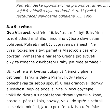
Pamětní deska upomínající na přítomnost americký
vojáků v Mníšku byla na domě č. p. 11 (Velká
restaurace) slavnostně odhalena 7.5. 1995
8. a 9. května
Dva Vlasovci
, zastřelení 6. května, měli být 8. května
„s rozhodnutí místního národního výboru slavnostně
pohřbeni. Pohřeb měl být vypraven s náměstí. Na
vyšší rozkaz měla být památka Vlasovců z českého
povstání vymazána a nařízeno úředně projevovati
díky za konečné osvobození Prahy jen rudé armádě.“
„8. května a 9. května utíkají už Němci v plném
ozbrojení, tanky a děly z Prahy, kudy táhnou
ponechávají za sebou spoušť. U nás drancovali domky
a usedlosti nejvíce podél silnice. V noci obyčejně
vnikli do dvora a s napřaženou zbraní vynutili si koně,
postroje, pánská kola, povozy, vnikli do spíže a sebrali
co se dalo odnésti, jako u pekaře p. Krisla u Pražské