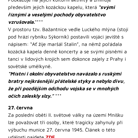
především jejich kozáckou kapelu, která
“svými
říznými a veselými pochody obyvatelstvo
vzrušovala.
“***
V prostoru tzv. Bažantnice vedle Luckého mlýna (stojí
pod hrází rybníku Sýkorník) postavili vojáci jeviště s
nápisem: “Ať žije maršál Stalin”, na němž pořádala
kozácká kapela denně koncerty a se svými písněmi a
tanci v lidových krojích sem dokonce zajely z Prahy i
sovětské umělkyně.
“Místní i okolní obyvatelstvo navázalo s ruskými
bratry nejkrásnější přátelské styky a nebylo divu,
že při pozdějším odchodu vojska se v mnohých
očích zaleskly slzy.”
***
27. června
Za poslední oběti II. světové války na území Mníšku
lze považovat tři osoby, které tragicky zahynuly při
výbuchu munice 27. června 1945. Článek o této
události najdete
ZDE
.