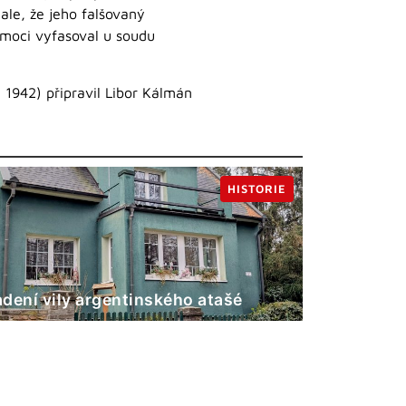
ale, že jeho falšovaný
 moci vyfasoval u soudu
. 1942) připravil Libor Kálmán
HISTORIE
dení vily argentinského atašé