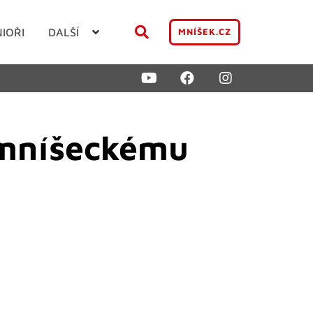
NIOŘI
DALŠÍ
MNÍŠEK.CZ
u mníšeckému