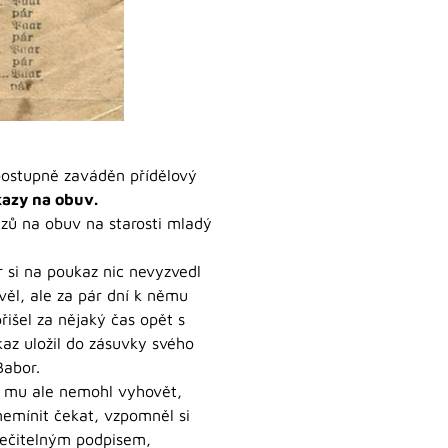
 postupně zaváděn přídělový
kazy na obuv.
zů na obuv na starosti mladý
r si na poukaz nic nevyzvedl
věl, ale za pár dní k němu
řišel za nějaký čas opět s
kaz uložil do zásuvky svého
Babor.
r mu ale nemohl vyhovět,
nemínit čekat, vzpomněl si
 nečitelným podpisem,