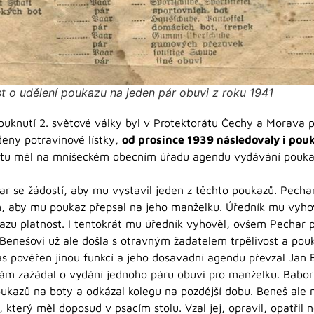
t o udělení poukazu na jeden pár obuvi z roku 1941
ypuknutí 2. světové války byl v Protektorátu Čechy a Morava
deny potravinové lístky,
od prosince 1939 následovaly i pou
rátu měl na mníšeckém obecním úřadu agendu vydávání pouka
ar se žádostí, aby mu vystavil jeden z těchto poukazů. Pecha
tím, aby mu poukaz přepsal na jeho manželku. Úředník mu vyho
kazu platnost. I tentokrát mu úředník vyhověl, ovšem Pechar p
 Benešovi už ale došla s otravným žadatelem trpělivost a pou
čas pověřen jinou funkcí a jeho dosavadní agendu převzal Jan 
sám zažádal o vydání jednoho páru obuvi pro manželku. Babo
ukazů na boty a odkázal kolegu na pozdější dobu. Beneš ale 
 který měl doposud v psacím stolu. Vzal jej, opravil, opatřil