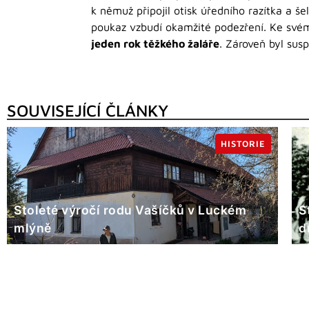
k němuž připojil otisk úředního razítka a š
poukaz vzbudí okamžité podezření. Ke svém
jeden rok těžkého žaláře
. Zároveň byl sus
SOUVISEJÍCÍ ČLÁNKY
HISTORIE
Stoleté výročí rodu Vašíčků v Luckém
S
mlýně
d