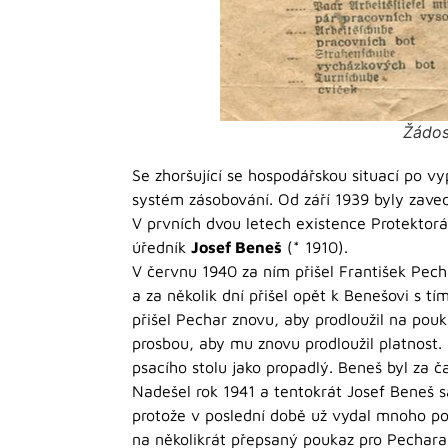
Žádos
Se zhoršující se hospodářskou situací po v
systém zásobování. Od září 1939 byly zave
V prvních dvou letech existence Protekto
úředník
Josef Beneš
(* 1910).
V červnu 1940 za ním přišel František Pech
a za několik dní přišel opět k Benešovi s 
přišel Pechar znovu, aby prodloužil na pou
prosbou, aby mu znovu prodloužil platnost.
psacího stolu jako propadlý. Beneš byl za 
Nadešel rok 1941 a tentokrát Josef Beneš 
protože v poslední době už vydal mnoho po
na několikrát přepsaný poukaz pro Pechara,