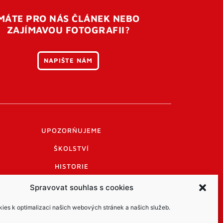
MÁTE PRO NÁS ČLÁNEK NEBO
ZAJÍMAVOU FOTOGRAFII?
NAPIŠTE NÁM
UPOZORŇUJEME
ŠKOLSTVÍ
HISTORIE
PRAKTICKÉ INFORMACE
Spravovat souhlas s cookies
LOGO A LOGO MANUÁL
es k optimalizaci našich webových stránek a našich služeb.