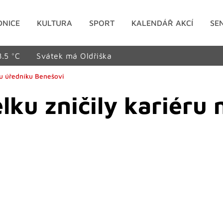
DNICE
KULTURA
SPORT
KALENDÁŘ AKCÍ
SE
8.5 °C
Svátek má Oldřiška
mu úředníku Benešovi
lku zničily kariér