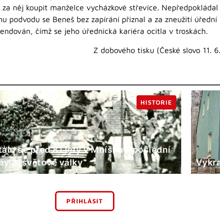
el za něj koupit manželce vycházkové střevíce. Nepředpokládal 
u podvodu se Beneš bez zapírání přiznal a za zneužití úřední
pendován, čímž se jeho úřednická kariéra ocitla v troskách.
Z dobového tisku (České slovo 11. 6
HISTORIE
talo se před 81 lety v Mníšku – poslední
ny 2. světové války
Vykra
PŘIHLÁSIT