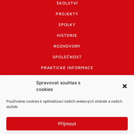
ŠKOLSTVÍ
PROJEKTY
SPOLKY
HISTORIE
ROZHOVORY
SPOLEČNOST
PRAKTICKÉ INFORMACE
CENÍK INZERCE
Spravovat souhlas s
cookies
INFORMACE A KODEX DISKUTUJÍCÍCH
LOGO A LOGO MANUÁL
Používáme cookies k optimalizaci našich webových stránek a našich
služeb.
Příjmout