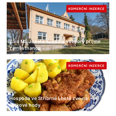
KOMERČNÍ INZERCE
ZŠ a MŠ Josefa Kubálka Všenory přijme
zaměstnance
KOMERČNÍ INZERCE
Hospoda ve Stříbrné Lhotě zve na
Řízkové hody