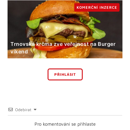
KOMERČNÍ INZERCE
Trnovská krčma zve veřejnost na Burger
víkend
PŘIHLÁSIT
Odebírat
Pro komentování se přihlaste