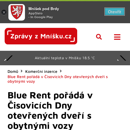
Mníšek pod Brdy
Otevřít
×
AppSisto
- In Google Play
Aktuální teplota v Mníšku 18.5 °C
Domů
Komerční inzerce
Blue Rent pořádá v Čisovicích Dny otevřených dveří s
obytnými vozy
Blue Rent pořádá v
Čisovicích Dny
otevřených dveří s
obytnými vozy