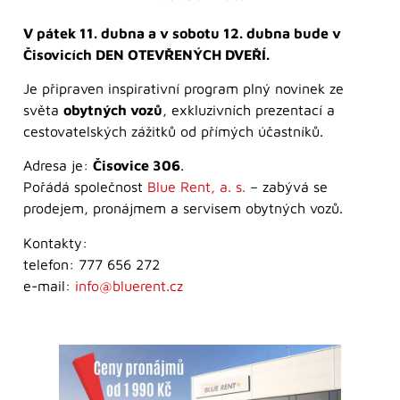
V pátek 11. dubna a v sobotu 12. dubna bude v
Čisovicích DEN OTEVŘENÝCH DVEŘÍ.
Je připraven inspirativní program plný novinek ze
světa
obytných vozů
, exkluzivních prezentací a
cestovatelských zážitků od přímých účastníků.
Adresa je:
Čisovice 306
.
Pořádá společnost
Blue Rent, a. s.
– zabývá se
prodejem, pronájmem a servisem obytných vozů.
Kontakty:
telefon: 777 656 272
e-mail:
info@bluerent.cz