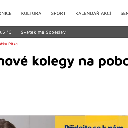
DNICE
KULTURA
SPORT
KALENDÁŘ AKCÍ
SE
8.5 °C
Svátek má Soběslav
očku Řitka
nové kolegy na pob