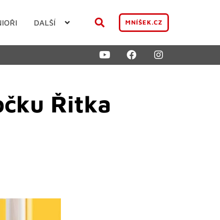
NIOŘI
DALŠÍ
MNÍŠEK.CZ
očku Řitka