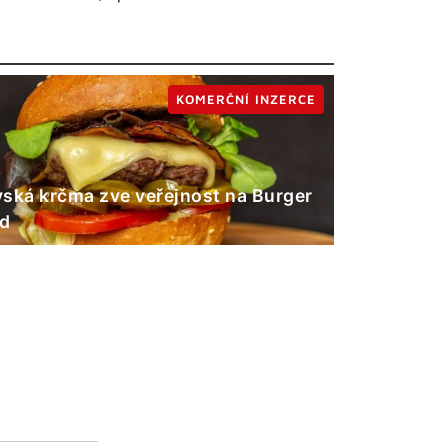
KOMERČNÍ INZERCE
ská krčma zve veřejnost na Burger
nd