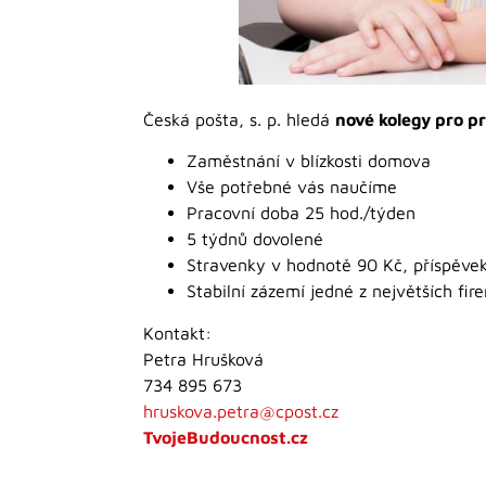
Česká pošta, s. p. hledá
nové kolegy pro p
Zaměstnání v blízkosti domova
Vše potřebné vás naučíme
Pracovní doba 25 hod./týden
5 týdnů dovolené
Stravenky v hodnotě 90 Kč, příspěvek
Stabilní zázemí jedné z největších fir
Kontakt:
Petra Hrušková
734 895 673
hruskova.petra@cpost.cz
TvojeBudoucnost.cz