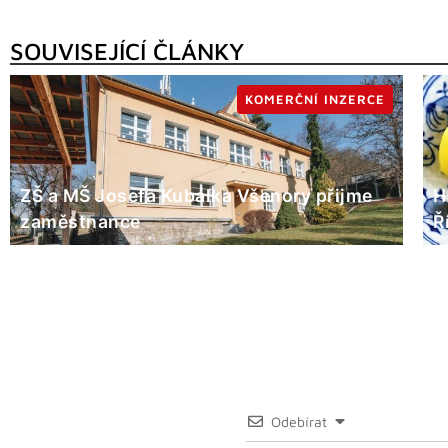
SOUVISEJÍCÍ ČLÁNKY
KOMERČNÍ INZERCE
ZŠ a MŠ Josefa Kubálka Všenory přijme
H
zaměstnance
Ř
Odebírat