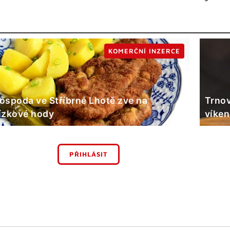
KOMERČNÍ INZERCE
ospoda ve Stříbrné Lhotě zve na
Trnov
ízkové hody
víke
PŘIHLÁSIT