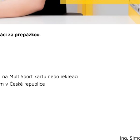
ráci za přepážkou
.
 na MultiSport kartu nebo rekreaci
em v České republice
Ing. Sim