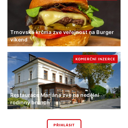
Trnovská krčma zve veřejnost na Burger
víkend
KOMERČNÍ INZERCE
Restaurace Marjána zve na nedělní
rodinný brunch
PŘIHLÁSIT