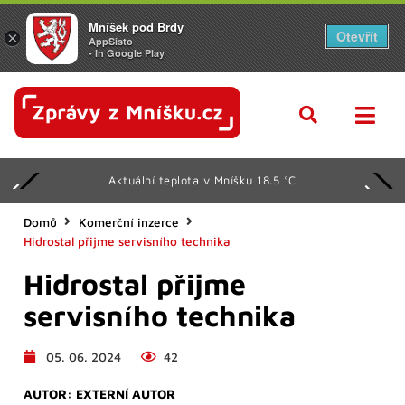
Mníšek pod Brdy
Otevřít
×
AppSisto
- In Google Play
Aktuální teplota v Mníšku 18.5 °C
Domů
Komerční inzerce
Hidrostal přijme servisního technika
Hidrostal přijme
servisního technika
05. 06. 2024
42
AUTOR:
EXTERNÍ AUTOR