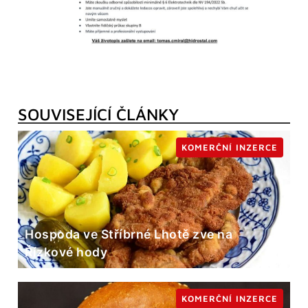
SOUVISEJÍCÍ ČLÁNKY
KOMERČNÍ INZERCE
Hospoda ve Stříbrné Lhotě zve na
Řízkové hody
KOMERČNÍ INZERCE