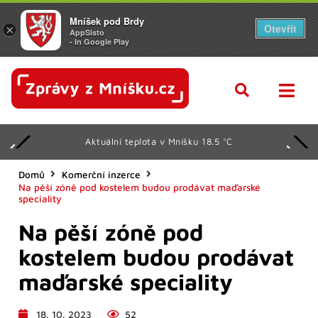
Mníšek pod Brdy
Otevřít
×
AppSisto
- In Google Play
Aktuální teplota v Mníšku 18.5 °C
Domů
Komerční inzerce
Na pěší zóně pod kostelem budou prodávat maďarské
speciality
Na pěší zóně pod
kostelem budou prodávat
maďarské speciality
18. 10. 2023
52