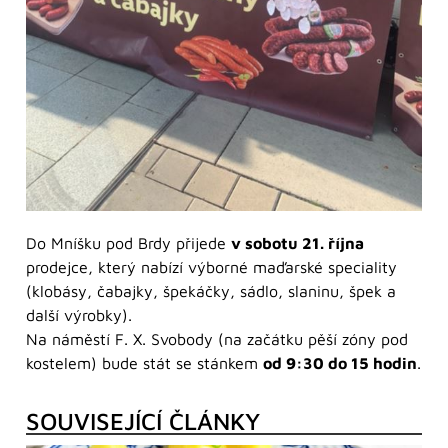
Do Mníšku pod Brdy přijede
v sobotu 21. října
prodejce, který nabízí výborné maďarské speciality
(klobásy, čabajky, špekáčky, sádlo, slaninu, špek a
další výrobky).
Na náměstí F. X. Svobody (na začátku pěší zóny pod
kostelem) bude stát se stánkem
od 9:30 do 15 hodin
.
SOUVISEJÍCÍ ČLÁNKY