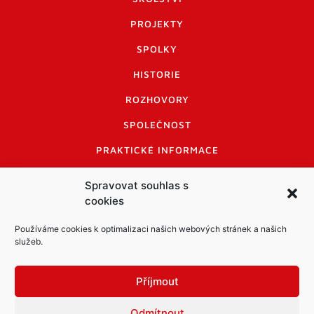
PROJEKTY
SPOLKY
HISTORIE
ROZHOVORY
SPOLEČNOST
PRAKTICKÉ INFORMACE
CENÍK INZERCE
Spravovat souhlas s
cookies
INFORMACE A KODEX DISKUTUJÍCÍCH
LOGO A LOGO MANUÁL
Používáme cookies k optimalizaci našich webových stránek a našich
služeb.
Příjmout
Odmítnout