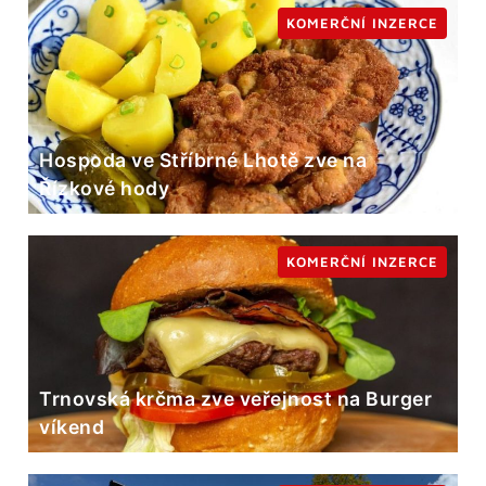
KOMERČNÍ INZERCE
Hospoda ve Stříbrné Lhotě zve na
Řízkové hody
KOMERČNÍ INZERCE
Trnovská krčma zve veřejnost na Burger
víkend