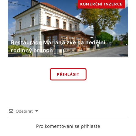
KOMERČNÍ INZERCE
Restaurace Marjána zve na nedělní
rodinný brunch
PŘIHLÁSIT
Odebírat
Pro komentování se přihlaste