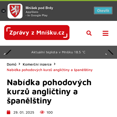
Mníšek pod Brdy
Otevřít
×
AppSisto
- In Google Play
Aktuální teplota v Mníšku 18.5 °C
Domů
Komerční inzerce
Nabídka pohodových kurzů angličtiny a španělštiny
Nabídka pohodových
kurzů angličtiny a
španělštiny
29. 01. 2025
100