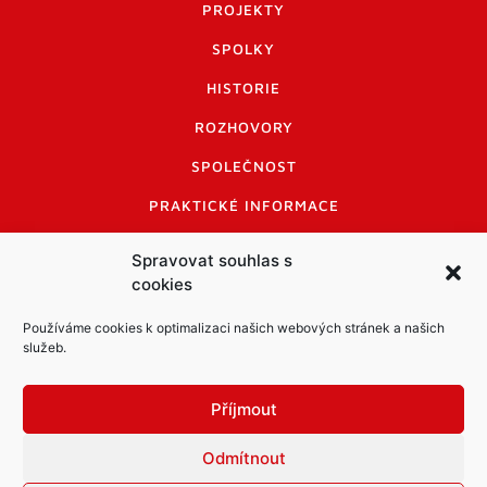
PROJEKTY
SPOLKY
HISTORIE
ROZHOVORY
SPOLEČNOST
PRAKTICKÉ INFORMACE
CENÍK INZERCE
Spravovat souhlas s
cookies
INFORMACE A KODEX DISKUTUJÍCÍCH
LOGO A LOGO MANUÁL
Používáme cookies k optimalizaci našich webových stránek a našich
služeb.
Příjmout
Odmítnout
Informace o zpracování osobních údajů