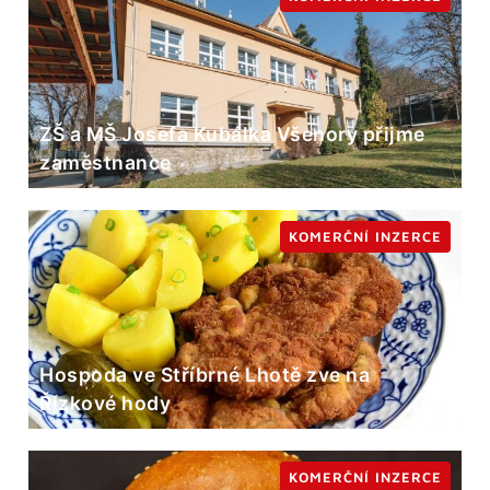
ZŠ a MŠ Josefa Kubálka Všenory přijme
zaměstnance
KOMERČNÍ INZERCE
Hospoda ve Stříbrné Lhotě zve na
Řízkové hody
KOMERČNÍ INZERCE