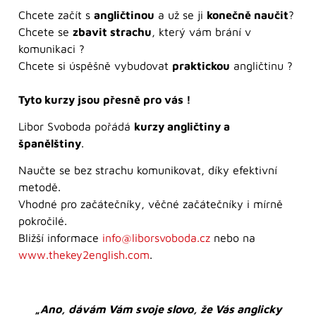
Chcete začít s
angličtinou
a už se ji
konečně naučit
?
Chcete se
zbavit strachu
, který vám brání v
komunikaci ?
Chcete si úspěšně vybudovat
praktickou
angličtinu ?
Tyto kurzy jsou přesně pro vás !
Libor Svoboda pořádá
kurzy angličtiny a
španělštiny
.
Naučte se bez strachu komunikovat, díky efektivní
metodě.
Vhodné pro začátečníky, věčné začátečníky i mírně
pokročilé.
Bližší informace
info@liborsvoboda.cz
nebo na
www.thekey2english.com
.
„
Ano, dávám Vám svoje slovo, že Vás anglicky