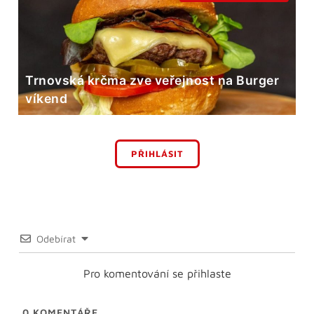
Trnovská krčma zve veřejnost na Burger
víkend
PŘIHLÁSIT
Odebírat
Pro komentování se přihlaste
0
KOMENTÁŘE