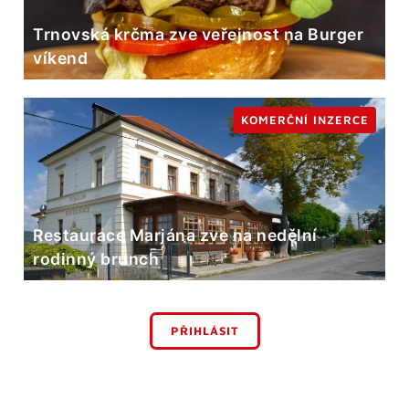
Trnovská krčma zve veřejnost na Burger
víkend
KOMERČNÍ INZERCE
Restaurace Marjána zve na nedělní
rodinný brunch
PŘIHLÁSIT