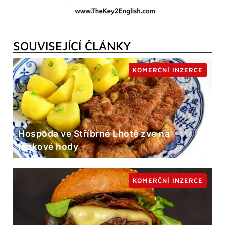
SOUVISEJÍCÍ ČLÁNKY
KOMERČNÍ INZERCE
Hospoda ve Stříbrné Lhotě zve na
Řízkové hody
KOMERČNÍ INZERCE