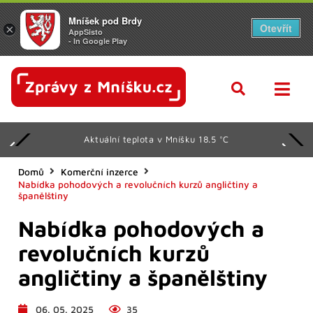
Mníšek pod Brdy
Otevřít
×
AppSisto
- In Google Play
Aktuální teplota v Mníšku 18.5 °C
Domů
Komerční inzerce
Nabídka pohodových a revolučních kurzů angličtiny a
španělštiny
Nabídka pohodových a
revolučních kurzů
angličtiny a španělštiny
06. 05. 2025
35