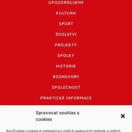
UPOZORŇUJEME
KULTURA
SPORT
ŠKOLSTVÍ
PROJEKTY
SPOLKY
HISTORIE
ROZHOVORY
SPOLEČNOST
PRAKTICKÉ INFORMACE
CENÍK INZERCE
Spravovat souhlas s
cookies
INFORMACE A KODEX DISKUTUJÍCÍCH
LOGO A LOGO MANUÁL
Používáme cookies k optimalizaci našich webových stránek a našich