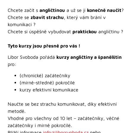
Chcete začít s
angličtinou
a už se ji
konečně naučit
?
Chcete se
zbavit strachu
, který vám brání v
komunikaci ?
Chcete si úspěšně vybudovat
praktickou
angličtinu ?
Tyto kurzy jsou přesně pro vás !
Libor Svoboda pořádá
kurzy angličtiny a španělštin
pro:
(chronické) začátečníky
(mírně-středně) pokročilé
kurzy efektivní komunikace
Naučte se bez strachu komunikovat, díky efektivní
metodě.
Vhodné pro všechny od 10 let – začátečníky, věčné
začátečníky i mírně pokročilé.
Bližší informace
info@liborsvoboda.cz
nebo