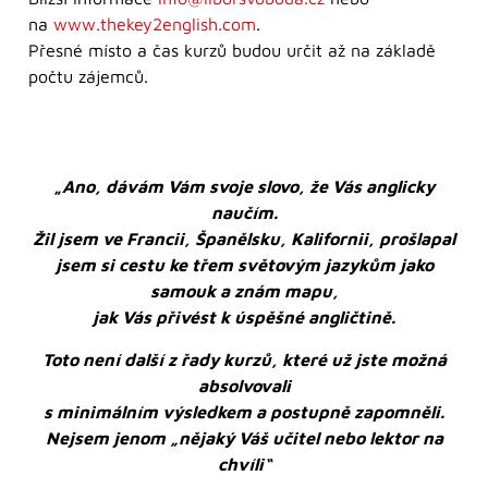
na
www.thekey2english.com
.
Přesné místo a čas kurzů budou určit až na základě
počtu zájemců.
„
Ano, dávám Vám svoje slovo, že Vás anglicky
naučím.
Žil jsem ve Francii, Španělsku, Kalifornii, prošlapal
jsem si cestu ke třem světovým jazykům jako
samouk a znám mapu,
jak Vás přivést k úspěšné angličtině.
Toto není další z řady kurzů, které už jste možná
absolvovali
s minimálním výsledkem a postupně zapomněli.
Nejsem jenom „nějaký Váš učitel nebo lektor na
chvíli“