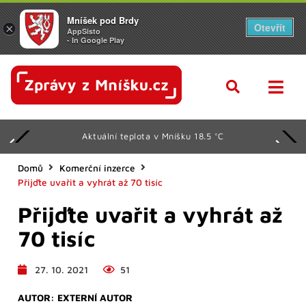
Mníšek pod Brdy
Otevřít
×
AppSisto
- In Google Play
Aktuální teplota v Mníšku 18.5 °C
Domů
Komerční inzerce
Přijďte uvařit a vyhrát až 70 tisíc
Přijďte uvařit a vyhrát až
70 tisíc
27. 10. 2021
51
AUTOR:
EXTERNÍ AUTOR