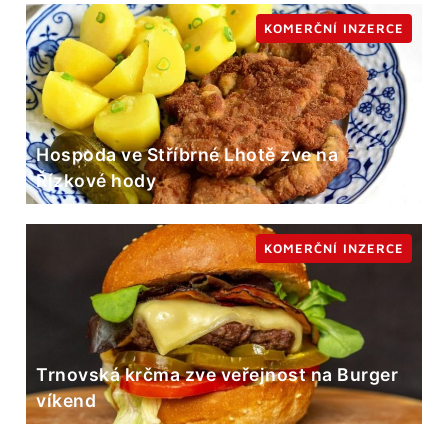
KOMERČNÍ INZERCE
Hospoda ve Stříbrné Lhotě zve na
Řízkové hody
KOMERČNÍ INZERCE
Trnovská krčma zve veřejnost na Burger
víkend