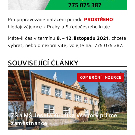
Pro připravované natáčení pořadu
PROSTŘENO
!
hledají zájemce z Prahy a Středočeského kraje.
Máte-li čas v termínu
8. – 12. listopadu 2021
, chcete
vyhrát, nebo o někom víte, volejte na: 775 075 387.
SOUVISEJÍCÍ ČLÁNKY
KOMERČNÍ INZERCE
ZŠ a MŠ Josefa Kubálka Všenory přijme
zaměstnance