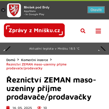
Mníšek pod Brdy
Otevřít
×
AppSisto
- In Google Play
Aktuální teplota v Mníšku 18.5 °C
Domů
Komerční inzerce
Řeznictví ZEMAN maso-uzeniny přijme
prodavače/prodavačky
Řeznictví ZEMAN maso-
uzeniny přijme
prodavače/prodavačky
14. 05. 2025
10