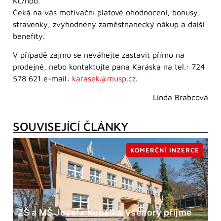
Kč/hod.
Čeká na vás motivační platové ohodnocení, bonusy,
stravenky, zvýhodněný zaměstnanecký nákup a další
benefity.
V případě zájmu se neváhejte zastavit přímo na
prodejně, nebo kontaktujte pana Karáska na tel.: 724
578 621 e-mail:
karasek@musp.cz
.
Linda Brabcová
SOUVISEJÍCÍ ČLÁNKY
KOMERČNÍ INZERCE
ZŠ a MŠ Josefa Kubálka Všenory přijme