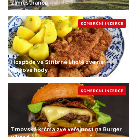
zaměstnance
KOMERČNÍ INZERCE
Hospoda ve Stříbrné Lhotě zve na
Řízkové hody
KOMERČNÍ INZERCE
Trnovská krčma zve veřejnost na Burger