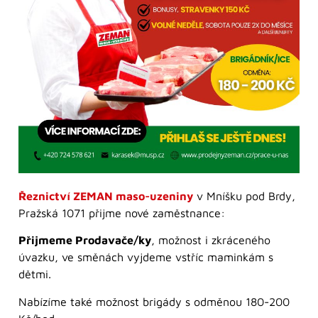
Řeznictví ZEMAN maso-uzeniny
v Mníšku pod Brdy,
Pražská 1071 přijme nové zaměstnance:
Přijmeme Prodavače/ky
, možnost i zkráceného
úvazku, ve směnách vyjdeme vstříc maminkám s
dětmi.
Nabízíme také možnost brigády s odměnou 180-200