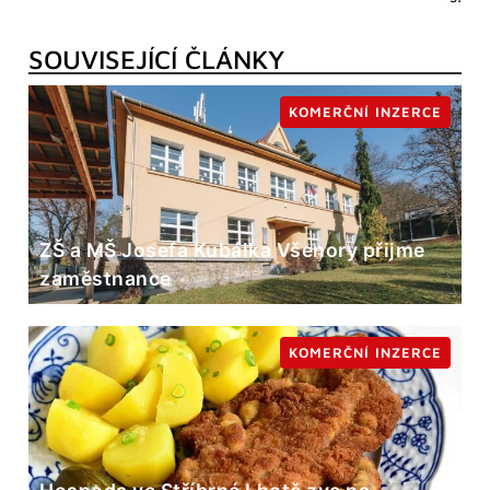
SOUVISEJÍCÍ ČLÁNKY
KOMERČNÍ INZERCE
ZŠ a MŠ Josefa Kubálka Všenory přijme
zaměstnance
KOMERČNÍ INZERCE