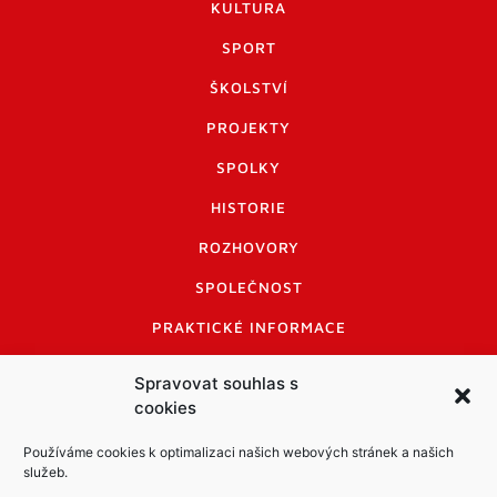
KULTURA
SPORT
ŠKOLSTVÍ
PROJEKTY
SPOLKY
HISTORIE
ROZHOVORY
SPOLEČNOST
PRAKTICKÉ INFORMACE
CENÍK INZERCE
Spravovat souhlas s
cookies
INFORMACE A KODEX DISKUTUJÍCÍCH
LOGO A LOGO MANUÁL
Používáme cookies k optimalizaci našich webových stránek a našich
služeb.