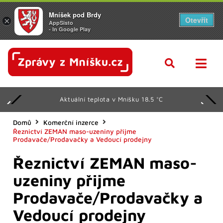
Mníšek pod Brdy
Otevřít
×
AppSisto
- In Google Play
Aktuální teplota v Mníšku 18.5 °C
Domů
Komerční inzerce
Řeznictví ZEMAN maso-uzeniny přijme
Prodavače/Prodavačky a Vedoucí prodejny
Řeznictví ZEMAN maso-
uzeniny přijme
Prodavače/Prodavačky a
Vedoucí prodejny