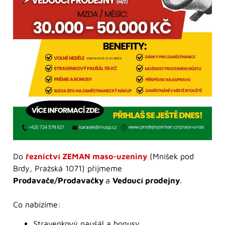
Do
řeznictví ZEMAN maso-uzeniny
(Mníšek pod
Brdy, Pražská 1071) přijmeme
Prodavače/Prodavačky
a
Vedoucí prodejny
.
Co nabízíme:
Stravenkový paušál a bonusy