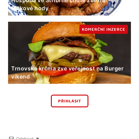
Hospoda ve Stříbrné Lhotě zve na
Řízkové hody
KOMERČNÍ INZERCE
Trnovská krčma zve veřejnost na Burger
víkend
PŘIHLÁSIT
Odebírat