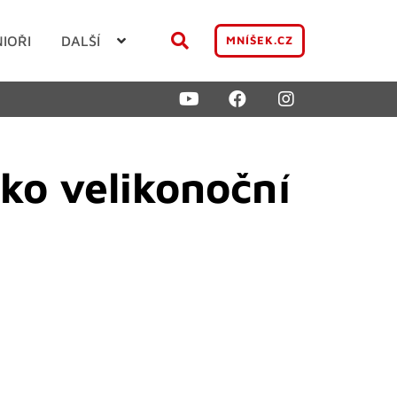
NIOŘI
DALŠÍ
MNÍŠEK.CZ
ko velikonoční