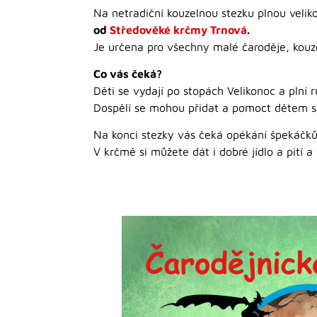
Na netradiční kouzelnou stezku plnou veli
od
Středověké krčmy Trnová
.
Je určena pro všechny malé čaroděje, kouzel
Co vás čeká?
Děti se vydají po stopách Velikonoc a plní 
Dospělí se mohou přidat a pomoct dětem s 
Na konci stezky vás čeká opékání špekáčků
V krčmě si můžete dát i dobré jídlo a pití 