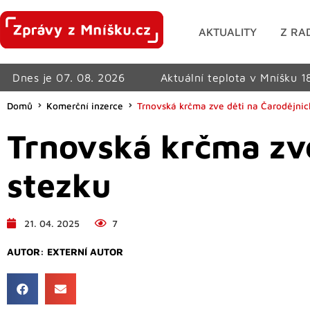
AKTUALITY
Z RA
Dnes je 07. 08. 2026
Aktuální teplota v Mníšku 1
Domů
Komerční inzerce
Trnovská krčma zve děti na Čarodějnic
Trnovská krčma zve
stezku
21. 04. 2025
7
AUTOR:
EXTERNÍ AUTOR