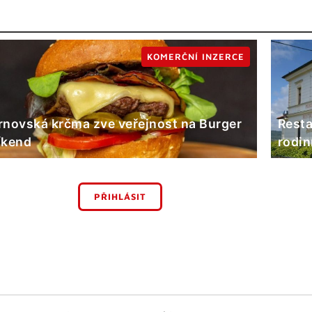
KOMERČNÍ INZERCE
rnovská krčma zve veřejnost na Burger
Resta
íkend
rodin
PŘIHLÁSIT