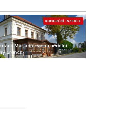
KOMERČNÍ INZERCE
urace Marjána zve na nedělní
ný brunch