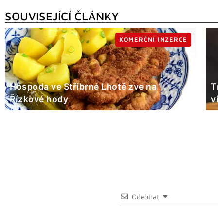
SOUVISEJÍCÍ ČLÁNKY
KOMERČNÍ INZERCE
Hospoda ve Stříbrné Lhotě zve na
T
Řízkové hody
v
Odebírat