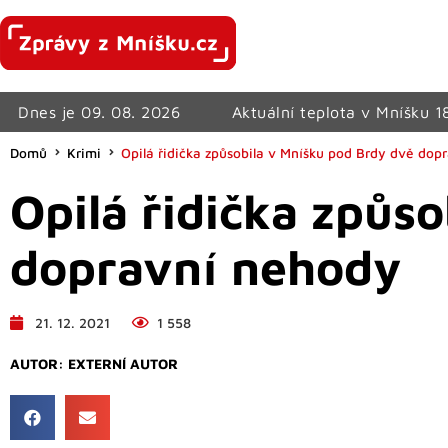
Dnes je 09. 08. 2026
Aktuální teplota v Mníšku 1
Domů
Krimi
Opilá řidička způsobila v Mníšku pod Brdy dvě dop
Opilá řidička způs
dopravní nehody
21. 12. 2021
1 558
AUTOR:
EXTERNÍ AUTOR