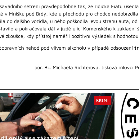
savadního šetření pravděpodobně tak, že řidička Fiatu usedla 
ské v Mníšku pod Brdy, kde u přechodu pro chodce nedobrzdila 
zila do dalšího vozidla, u něho poškodila levou stranu auta, od 
stavilo a pokračovala dál v jízdě ulicí Komenského k základní šk
ové zkoušce, kdy přístroj naměřil pozitivní výsledek s hodnotou
í dopravních nehod pod vlivem alkoholu v případě odsouzení
t
por. Bc. Michaela Richterová, tisková mluvčí P
KRIMI
Polic
ídil opilý a se zákazem řízení
podv