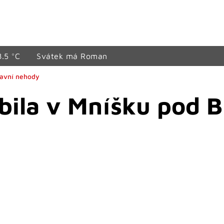
8.5 °C
Svátek má Roman
ravní nehody
obila v Mníšku pod 