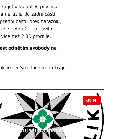
za jeho volant 8. prosince
a narazila do zadní části
přední části, přes nárazník,
ole, kde už ji zastavila
 více než 2,30 promile.
rest odnětím svobody na
olicie ČR Středočeského kraje
KRIMI
ie ČR varuje ukrajinské občany před
odníky