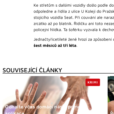
Ke střetům s dalšími vozidly došlo podle do
odpoledne a řídila z ulice U Kolejí do Praž
stojícího vozidla Seat. Při couvání ale nara
zrcátko až po blatník. Řidičku ani toto neza
policejní hlídka. Ta šoférku vyzvala k dech
Jednačtyřicetileté ženě hrozí za způsoben
šest měsíců až tři léta
.
SOUVISEJÍCÍ ČLÁNKY
KRIMI
Odhalte včas domácí násilí pomocí
aplikace
Ř