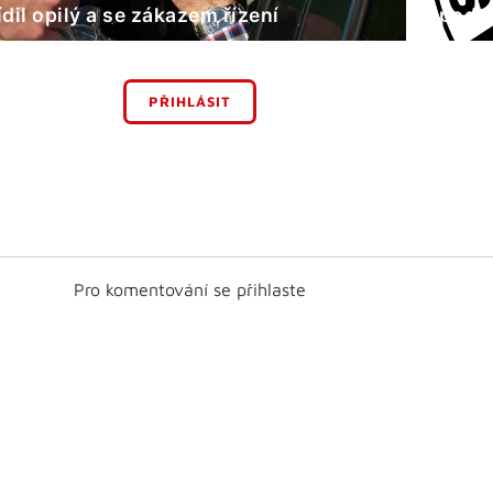
ídil opilý a se zákazem řízení
podv
PŘIHLÁSIT
Pro komentování se přihlaste