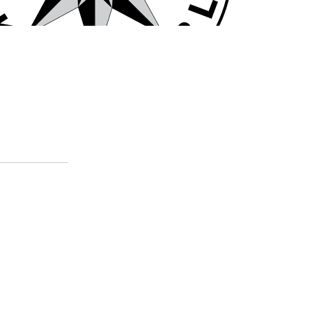
odníky