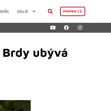
NIOŘI
DALŠÍ
MNÍŠEK.CZ
i Brdy ubývá