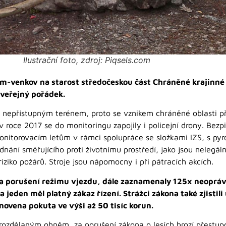
Ilustrační foto, zdroj: Piqsels.com
am-venkov na starost středočeskou část Chráněné krajinné 
 veřejný pořádek.
 nepřístupným terénem, proto se vznikem chráněné oblasti př
 v roce 2017 se do monitoringu zapojily i policejní drony. Bezpi
onitorovacím letům v rámci spolupráce se složkami IZS, s pyr
nání směřujícího proti životnímu prostředí, jako jsou nelegál
iziko požárů. Stroje jsou nápomocny i při pátracích akcích.
 za porušení režimu vjezdu, dále zaznamenaly 125x neoprá
u a jeden měl platný zákaz řízení. Strážci zákona také zjistil
anovena pokuta ve výši až 50 tisíc korun.
 s rozdělaným ohněm, za porušení zákona o lesích hrozí přestu