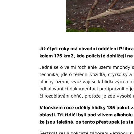
Již čtyři roky má obvodní oddělení Příbr
kolem 175 km2, kde policisté dohlížejí na
Jedná se o velmi rozhlehlé území mnohdy s
technika, jde o terénní vozidla, čtyřkolky a
plochy území, využívají se k hlídkovým a m
odhalování či dokumentaci protiprávního jed
či rozdělávání ohňů, protože je zde vysoké r
V loňském roce udělily hlídky 185 pokut
oblasti. Tři řidiči byli pod vlivem alkohol
že jsou falešná, za tento přestupek je st
Šestkrát řešili policisté táboření většinou