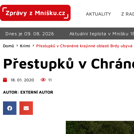
AKTUALITY
Z RA
Dnes je 09. 08. 2026
Aktuální teplota v Mníšku 1
Domů
Krimi
Přestupků v Chráněné krajinné oblasti Brdy ubývá
Přestupků v Chráně
18. 01. 2020
11
AUTOR:
EXTERNÍ AUTOR