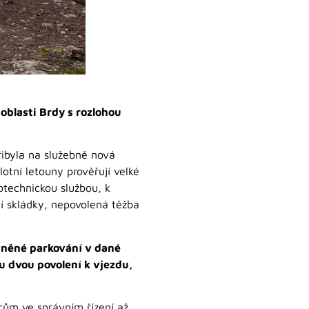
oblasti Brdy s rozlohou
ibyla na služebně nová
lotní letouny prověřují velké
otechnickou službou, k
ní skládky, nepovolená těžba
vněné parkování v dané
i u dvou povolení k vjezdu,
pcům ve správním řízení až