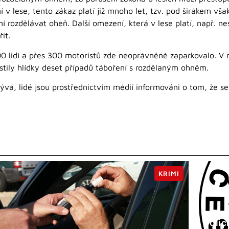
í v lese, tento zákaz platí již mnoho let, tzv. pod širákem vš
rozdělávat oheň. Další omezení, která v lese platí, např. nesm
it.
0 lidí a přes 300 motoristů zde neoprávněně zaparkovalo. V ro
istily hlídky deset případů táboření s rozdělaným ohněm.
ývá, lidé jsou prostřednictvím médií informováni o tom, že se p
KRIMI
Polic