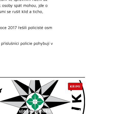
ak osoby spát mohou, jde o
í se rušit klid a ticho,
ce 2017 řešili policisté osm
říslušníci policie pohybují v
KRIMI
ie ČR varuje ukrajinské občany před