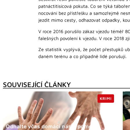
patnáctitisícová pokuta. Co se týká tábořen
nocování bez přístřešku a samozřejmě nesmí 
jezdit mimo cesty, odhazovat odpadky, kouř
V roce 2016 porušilo zákaz vjezdu téměř 80
falešných povolení k vjezdu. V roce 2018 zj
Ze statistik vyplývá, že počet přestupků ub
daném terénu a co případně lidé porušují.
SOUVISEJÍCÍ ČLÁNKY
KRIMI
Odhalte včas domácí násilí pomocí