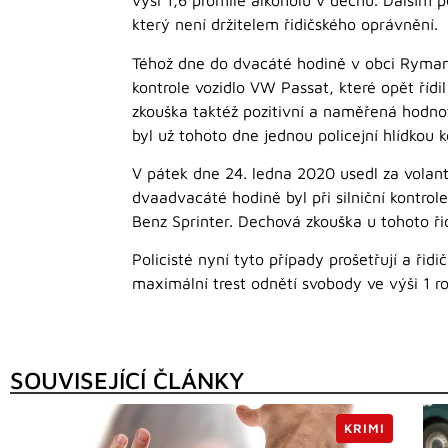
výši 1,6 promile alkoholu v dechu. Dalším p
který není držitelem řidičského oprávnění.
Téhož dne do dvacáté hodině v obci Rymaně 
kontrole vozidlo VW Passat, které opět říd
zkouška taktéž pozitivní a naměřená hodnota
byl už tohoto dne jednou policejní hlídkou 
V pátek dne 24. ledna 2020 usedl za volant
dvaadvacáté hodině byl při silniční kontrol
Benz Sprinter. Dechová zkouška u tohoto řid
Policisté nyní tyto případy prošetřují a řid
maximální trest odnětí svobody ve výši 1 ro
SOUVISEJÍCÍ ČLÁNKY
KRIMI