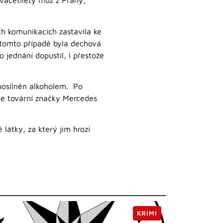
dvacetiletý muž z Prahy,
ch komunikacích zastavila ke
v tomto případě byla dechová
 jednání dopustil, i přestože
 posilněn alkoholem. Po
dle tovární značky Mercedes
 látky, za který jim hrozí
KRIMI