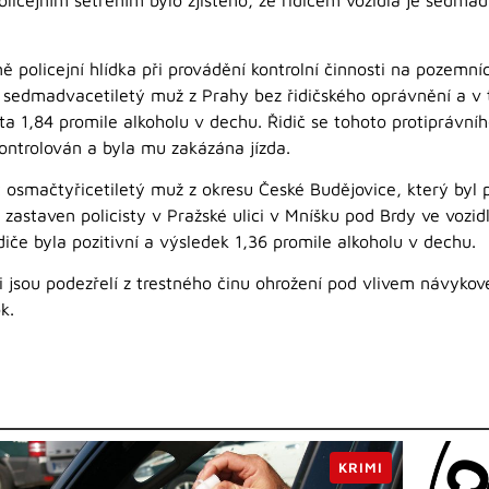
olicejním šetřením bylo zjištěno, že řidičem vozidla je sedma
policejní hlídka při provádění kontrolní činnosti na pozemní
il sedmadvacetiletý muž z Prahy bez řidičského oprávnění a 
 1,84 promile alkoholu v dechu. Řidič se tohoto protiprávního
kontrolován a byla mu zakázána jízda.
 osmačtyřicetiletý muž z okresu České Budějovice, který byl
e zastaven policisty v Pražské ulici v Mníšku pod Brdy ve vozi
iče byla pozitivní a výsledek 1,36 promile alkoholu v dechu.
iči jsou podezřelí z trestného činu ohrožení pod vlivem návykové
k.
KRIMI