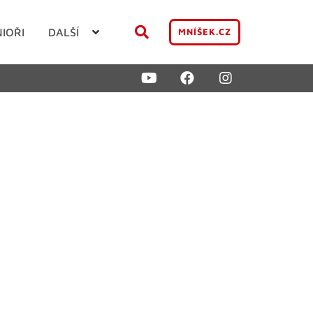
NIOŘI
DALŠÍ
MNÍŠEK.CZ