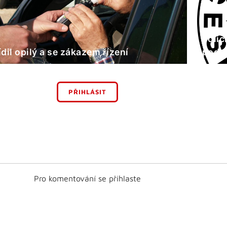
Polic
ídil opilý a se zákazem řízení
podv
PŘIHLÁSIT
Pro komentování se přihlaste