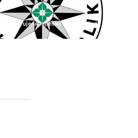
ie ČR varuje ukrajinské občany před
odníky