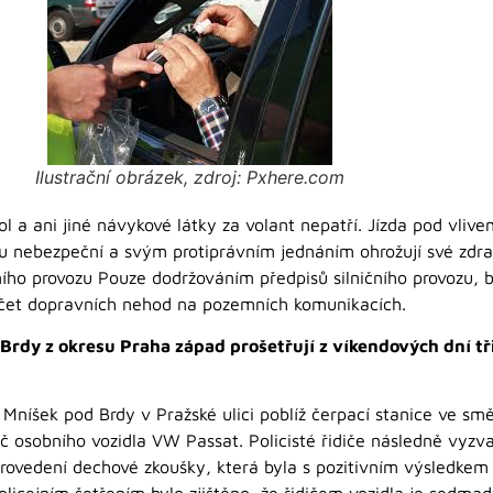
Ilustrační obrázek, zdroj: Pxhere.com
hol a ani jiné návykové látky za volant nepatří. Jízda pod vliv
sou nebezpeční a svým protiprávním jednáním ohrožují své zdra
čního provozu Pouze dodržováním předpisů silničního provozu, 
čet dopravních nehod na pozemních komunikacích.
rdy z okresu Praha západ prošetřují z víkendových dní tři 
Mníšek pod Brdy v Pražské ulici poblíž čerpací stanice ve smě
dič osobního vozidla VW Passat. Policisté řidiče následně vyzv
 provedení dechové zkoušky, která byla s pozitivním výsledke