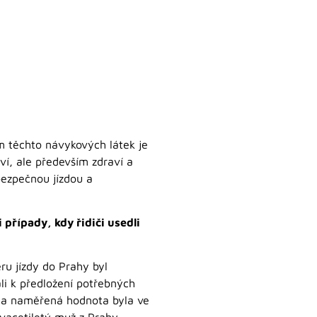
em těchto návykových látek je
ví, ale především zdraví a
bezpečnou jízdou a
případy, kdy řidiči usedli
ru jízdy do Prahy byl
ali k předložení potřebných
m a naměřená hodnota byla ve