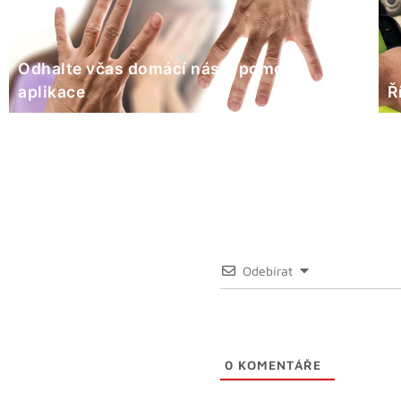
Odhalte včas domácí násilí pomocí
aplikace
Ř
Odebírat
0
KOMENTÁŘE