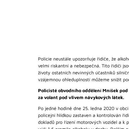
Policie neustále upozorňuje řidiče, že alko
velmi riskantní a nebezpečná. Tito řidiči j
životy ostatních nevinných účastníků silni
vzájemnou ohleduplností můžeme snížit po
Policisté obvodního oddělení Mníšek pod B
za volant pod vlivem návykových látek.
Po jedné hodině dne 25. ledna 2020 v obci 
policejní hlídkou zastaven a kontrolován ři
dokladů pro řízení motorových vozidel a k