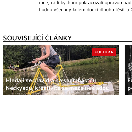
roce, rádi bychom pokračovali opravou nad
budou všechny kolemjdoucí dlouho těšit a že
SOUVISEJÍCÍ ČLÁNKY
KULTURA
Hledají se plavidla na sedmnáctou
F
Neckyádu, kreativitě se meze nekladou
p