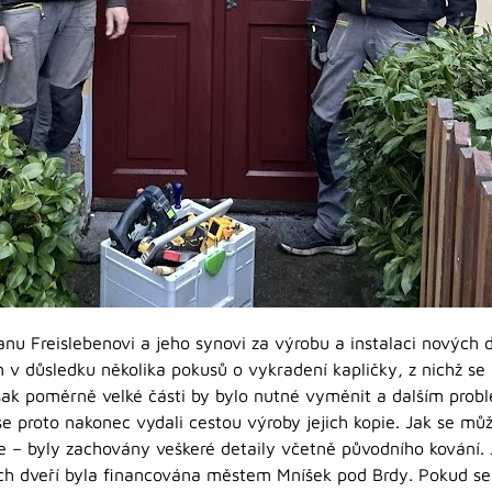
nu Freislebenovi a jeho synovi za výrobu a instalaci nových 
 v důsledku několika pokusů o vykradení kapličky, z nichž se 
k poměrně velké části by bylo nutné vyměnit a dalším probl
 proto nakonec vydali cestou výroby jejich kopie. Jak se můž
le – byly zachovány veškeré detaily včetně původního kování.
ých dveří byla financována městem Mníšek pod Brdy. Pokud se