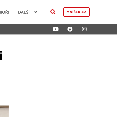
NIOŘI
DALŠÍ
MNÍŠEK.CZ
i