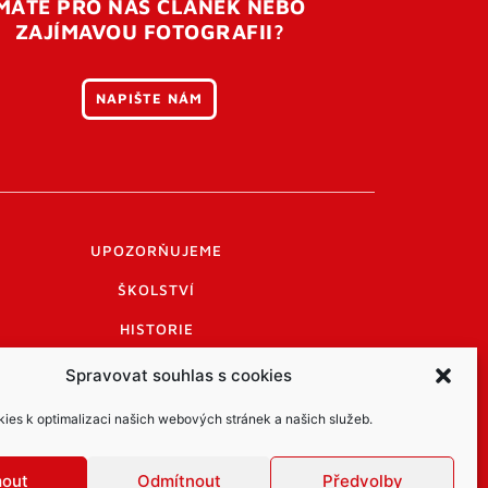
MÁTE PRO NÁS ČLÁNEK NEBO
ZAJÍMAVOU FOTOGRAFII?
NAPIŠTE NÁM
UPOZORŇUJEME
ŠKOLSTVÍ
HISTORIE
PRAKTICKÉ INFORMACE
Spravovat souhlas s cookies
LOGO A LOGO MANUÁL
es k optimalizaci našich webových stránek a našich služeb.
mout
Odmítnout
Předvolby