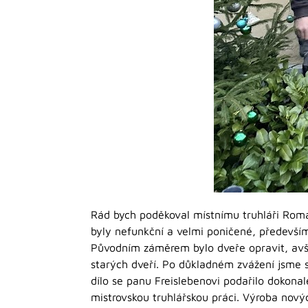
Rád bych poděkoval místnímu truhláři Roma
byly nefunkční a velmi poničené, především
Původním záměrem bylo dveře opravit, avša
starých dveří. Po důkladném zvážení jsme se
dílo se panu Freislebenovi podařilo dokona
mistrovskou truhlářskou práci. Výroba nov