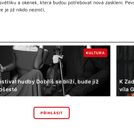
světlíku a okének, která budou potřebovat nová zasklení. Pe
 je již nikdo nezničí.
KULTURA
estival hudby Dobříš se blíží, bude již
K Zad
ošesté
víla 
PŘIHLÁSIT