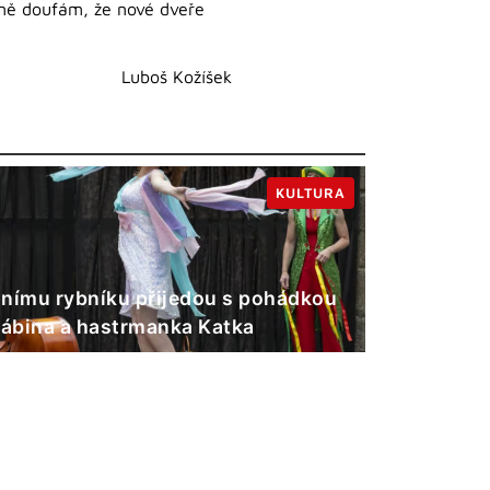
vně doufám, že nové dveře
Luboš Kožíšek
KULTURA
nímu rybníku přijedou s pohádkou
Gábina a hastrmanka Katka