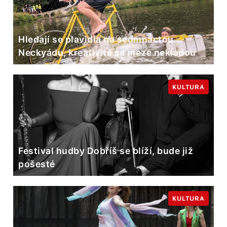
Hledají se plavidla na sedmnáctou
Neckyádu, kreativitě se meze nekladou
KULTURA
Festival hudby Dobříš se blíží, bude již
pošesté
KULTURA