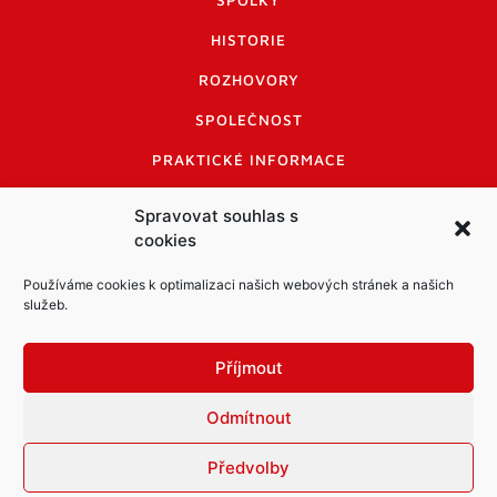
SPOLKY
HISTORIE
ROZHOVORY
SPOLEČNOST
PRAKTICKÉ INFORMACE
CENÍK INZERCE
Spravovat souhlas s
cookies
INFORMACE A KODEX DISKUTUJÍCÍCH
LOGO A LOGO MANUÁL
Používáme cookies k optimalizaci našich webových stránek a našich
služeb.
Příjmout
Odmítnout
Informace o zpracování osobních údajů
PDF archiv Zpravodajů
Cookies
Předvolby
© Město Mníšek pod Brdy