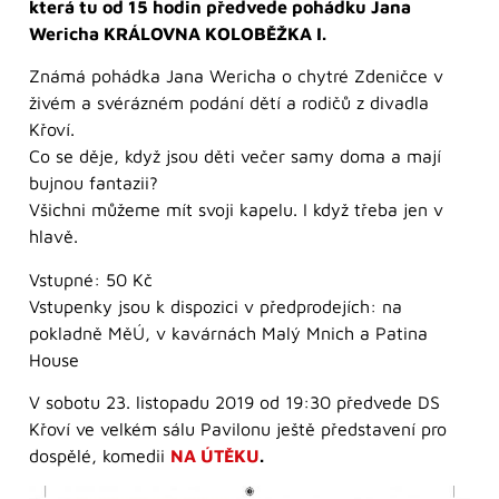
která tu od 15 hodin předvede pohádku Jana
Wericha KRÁLOVNA KOLOBĚŽKA I.
Známá pohádka Jana Wericha o chytré Zdeničce v
živém a svérázném podání dětí a rodičů z divadla
Křoví.
Co se děje, když jsou děti večer samy doma a mají
bujnou fantazii?
Všichni můžeme mít svoji kapelu. I když třeba jen v
hlavě.
Vstupné: 50 Kč
Vstupenky jsou k dispozici v předprodejích: na
pokladně MěÚ, v kavárnách Malý Mnich a Patina
House
V sobotu 23. listopadu 2019 od 19:30 předvede DS
Křoví ve velkém sálu Pavilonu ještě představení pro
dospělé, komedii
NA ÚTĚKU
.