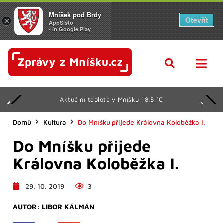
Mníšek pod Brdy
Otevřít
×
AppSisto
- In Google Play
Aktuální teplota v Mníšku 18.5 °C
Domů
Kultura
Do Mníšku přijede Královna Koloběžka I.
Do Mníšku přijede
Královna Koloběžka I.
29. 10. 2019
3
AUTOR:
LIBOR KÁLMÁN