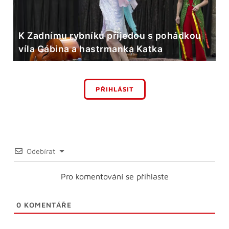
K Zadnímu rybníku přijedou s pohádkou
víla Gábina a hastrmanka Katka
PŘIHLÁSIT
Odebírat
Pro komentování se přihlaste
0
KOMENTÁŘE