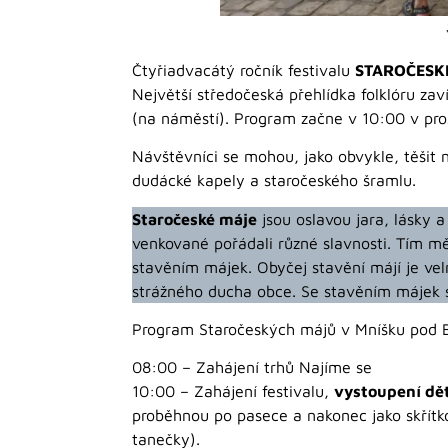
Čtyřiadvacátý ročník festivalu
STAROČESK
Největší středočeská přehlídka folklóru zav
(na náměstí). Program začne v 10:00 v pro
Návštěvníci se mohou, jako obvykle, těšit 
dudácké kapely a staročeského šramlu.
Staročeské máje
jsou oslavou jara, lásky 
venkované pořádali různé slavnosti. Tím měl
stavěním májek. Obyčej stavění májí je vel
strážného ducha obce. Se stavěním májek 
Program Staročeských májů v Mníšku pod 
08:00 – Zahájení trhů Najíme se
10:00 – Zahájení festivalu,
vystoupení dě
proběhnou po pasece a nakonec jako skřítko
tanečky).