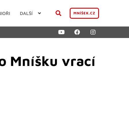
NIOŘI
DALŠÍ
MNÍŠEK.CZ
do Mníšku vrací