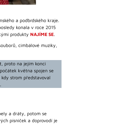
nského a podbrdského kraje.
posledy konala v roce 2015
skými produkty
NAJÍME SE
.
 souborů, cimbálové muziky,
, proto na jejím konci
á počátek května spojen se
, kdy strom představoval
.
bely a dráty, potom se
vých písniček a doprovodí je