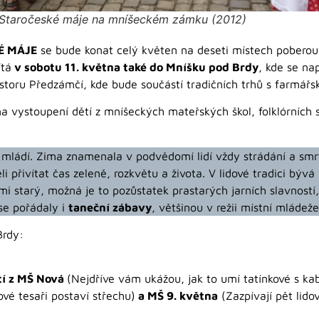
Staročeské máje na mníšeckém zámku (2012)
É MÁJE
se bude konat celý květen na deseti místech poberou
ítá
v sobotu 11. května také do Mníšku pod Brdy
, kde se na
storu Předzámčí, kde bude součástí tradičních trhů s farmář
na vystoupení dětí z mníšeckých mateřských škol, folklórních
a mládí. Zima znamenala v podvědomí lidí vždy strádání a smrt
i přivítat čas zeleně, rozkvětu a života. V lidové tradici býv
mi starý, možná je to pozůstatek prastarých jarních slavností
se pořádaly i
taneční zábavy
, většinou v režii místní mládeže
Brdy:
tí z MŠ Nová
(Nejdříve vám ukážou, jak to umí tatínkové s ka
vé tesaři postaví střechu)
a MŠ 9. května
(Zazpívají pět lido