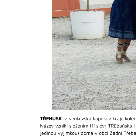
TŘEHUSK
je venkovská kapela z kraje kolem
Název vznikl složením tří slov: TŘEbaňská H
jedinou výjimkou) doma v obci Zadní Třeba