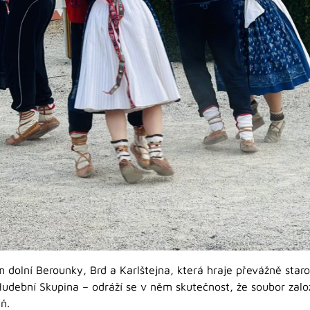
 dolní Berounky, Brd a Karlštejna, která hraje převážně starop
udební Skupina – odráží se v něm skutečnost, že soubor založil
ň.