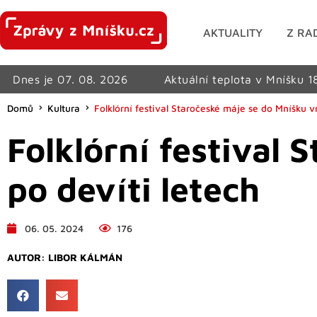
AKTUALITY
Z RA
Dnes je 07. 08. 2026
Aktuální teplota v Mníšku 1
Domů
Kultura
Folklórní festival Staročeské máje se do Mníšku vr
Folklórní festival 
po devíti letech
06. 05. 2024
176
AUTOR:
LIBOR KÁLMÁN