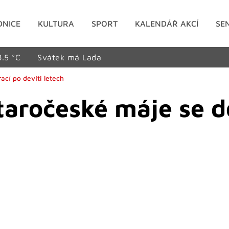
DNICE
KULTURA
SPORT
KALENDÁŘ AKCÍ
SE
8.5 °C
Svátek má Lada
ací po devíti letech
Staročeské máje se 