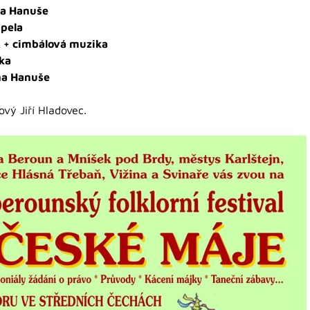
na Hanuše
pela
K + cimbálová muzika
ka
na Hanuše
ý Jiří Hladovec.