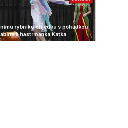
nímu rybníku přijedou s pohádkou
Gábina a hastrmanka Katka