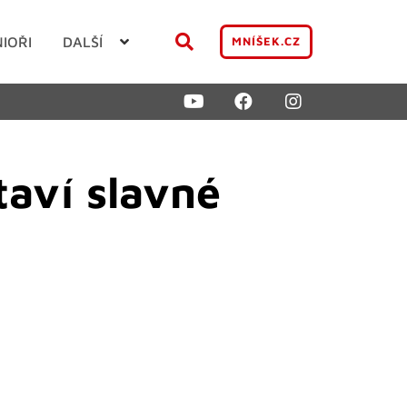
NIOŘI
DALŠÍ
MNÍŠEK.CZ
taví slavné