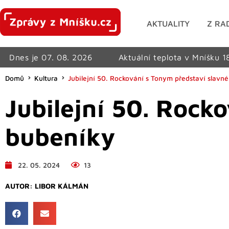
AKTUALITY
Z RA
Dnes je 07. 08. 2026
Aktuální teplota v Mníšku 1
Domů
Kultura
Jubilejní 50. Rockování s Tonym představí slavn
Jubilejní 50. Rock
bubeníky
22. 05. 2024
13
AUTOR:
LIBOR KÁLMÁN