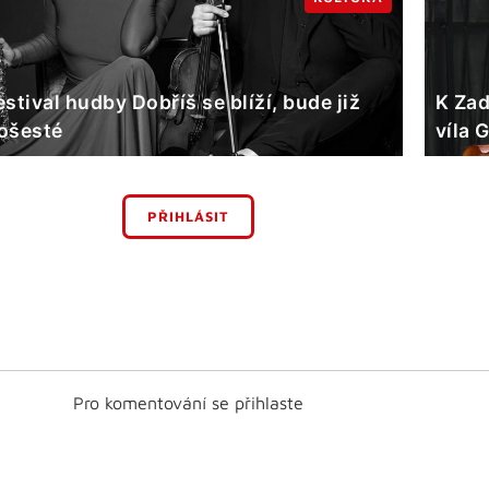
estival hudby Dobříš se blíží, bude již
K Zad
ošesté
víla 
PŘIHLÁSIT
Pro komentování se přihlaste