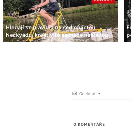
Hledají se plavidla na sedmnáctou
F
Neckyádu, kreativitě se meze nekladou
p
Odebírat
0
KOMENTÁŘE