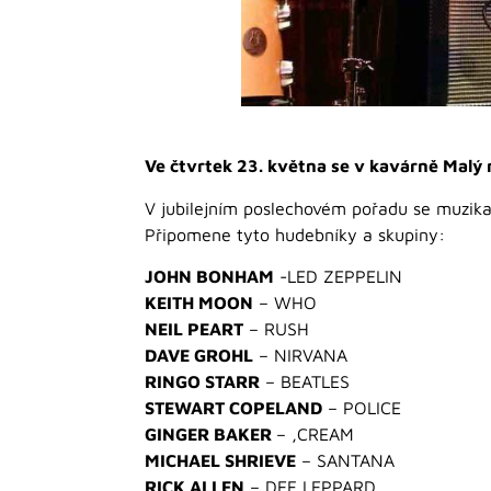
Ve čtvrtek 23. května se v kavárně Mal
V jubilejním poslechovém pořadu se muzik
Připomene tyto hudebníky a skupiny:
JOHN BONHAM
-LED ZEPPELIN
KEITH MOON
– WHO
NEIL PEART
– RUSH
DAVE GROHL
– NIRVANA
RINGO STARR
– BEATLES
STEWART COPELAND
– POLICE
GINGER BAKER
– ,CREAM
MICHAEL SHRIEVE
– SANTANA
RICK ALLEN
– DEF LEPPARD