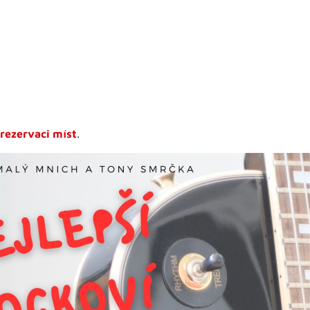
rezervaci míst
.