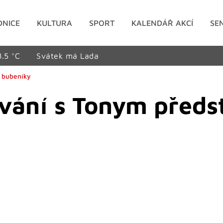
DNICE
KULTURA
SPORT
KALENDÁŘ AKCÍ
SE
8.5 °C
Svátek má Lada
é bubeníky
ování s Tonym předs