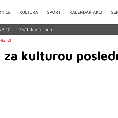
DNICE
KULTURA
SPORT
KALENDÁŘ AKCÍ
SE
8.5 °C
Svátek má Lada
víkend?
 za kulturou posled