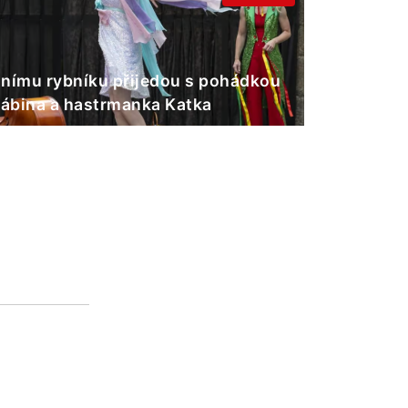
nímu rybníku přijedou s pohádkou
Gábina a hastrmanka Katka