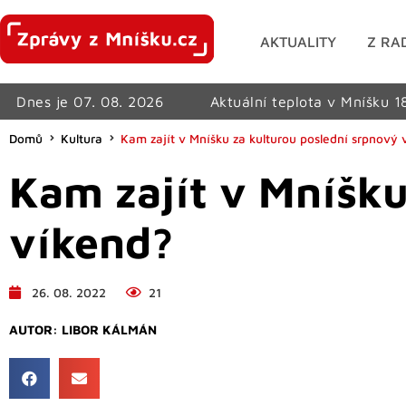
AKTUALITY
Z RA
Dnes je 07. 08. 2026
Aktuální teplota v Mníšku 1
Domů
Kultura
Kam zajít v Mníšku za kulturou poslední srpnový 
Kam zajít v Mníšku
víkend?
26. 08. 2022
21
AUTOR:
LIBOR KÁLMÁN