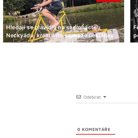
Hledají se plavidla na sedmnáctou
F
Neckyádu, kreativitě se meze nekladou
p
Odebírat
0
KOMENTÁŘE