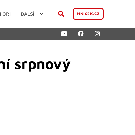
NIOŘI
DALŠÍ
MNÍŠEK.CZ
ní srpnový