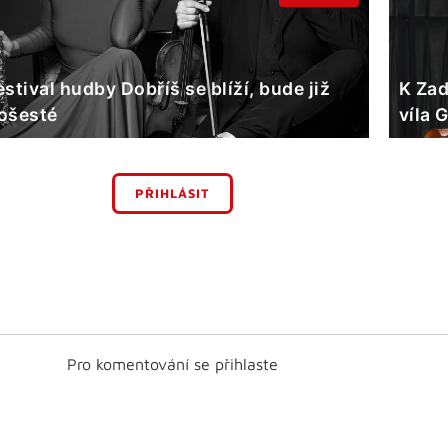
estival hudby Dobříš se blíží, bude již
K Zad
ošesté
víla 
PŘIHLÁSIT
Pro komentování se přihlaste