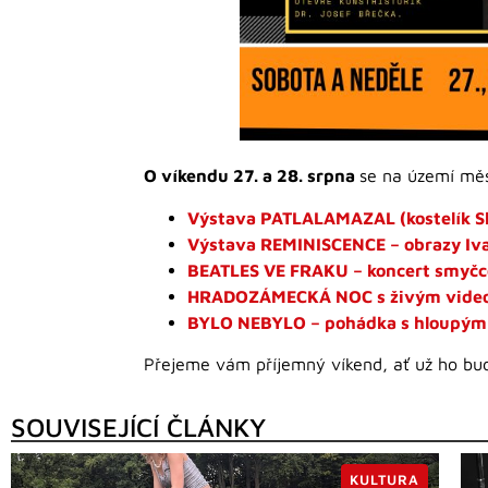
O víkendu 27. a 28. srpna
se na území měs
Výstava PATLALAMAZAL (kostelík S
Výstava REMINISCENCE – obrazy Ivan
BEATLES VE FRAKU – koncert smyčco
HRADOZÁMECKÁ NOC s živým video
BYLO NEBYLO – pohádka s hloupým 
Přejeme vám příjemný víkend, ať už ho bude
SOUVISEJÍCÍ ČLÁNKY
KULTURA