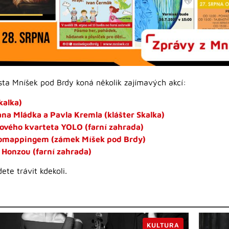
ta Mníšek pod Brdy koná několik zajímavých akcí:
kalka)
a Mládka a Pavla Kremla (klášter Skalka)
vého kvarteta YOLO (farní zahrada)
mappingem (zámek Míšek pod Brdy)
Honzou (farní zahrada)
te trávit kdekoli.
KULTURA