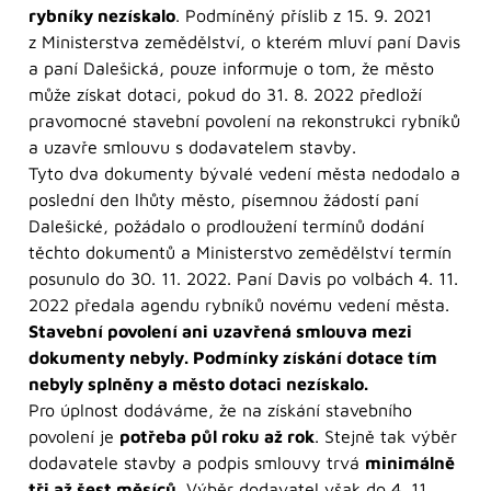
rybníky nezískalo
. Podmíněný příslib z 15. 9. 2021
z Ministerstva zemědělství, o kterém mluví paní Davis
a paní Dalešická, pouze informuje o tom, že město
může získat dotaci, pokud do 31. 8. 2022 předloží
pravomocné stavební povolení na rekonstrukci rybníků
a uzavře smlouvu s dodavatelem stavby.
Tyto dva dokumenty bývalé vedení města nedodalo a
poslední den lhůty město, písemnou žádostí paní
Dalešické, požádalo o prodloužení termínů dodání
těchto dokumentů a Ministerstvo zemědělství termín
posunulo do 30. 11. 2022. Paní Davis po volbách 4. 11.
2022 předala agendu rybníků novému vedení města.
Stavební povolení ani uzavřená smlouva mezi
dokumenty nebyly. Podmínky získání dotace tím
nebyly splněny a město dotaci nezískalo.
Pro úplnost dodáváme, že na získání stavebního
povolení je
potřeba půl roku až rok
. Stejně tak výběr
dodavatele stavby a podpis smlouvy trvá
minimálně
tři až šest měsíců
. Výběr dodavatel však do 4. 11.