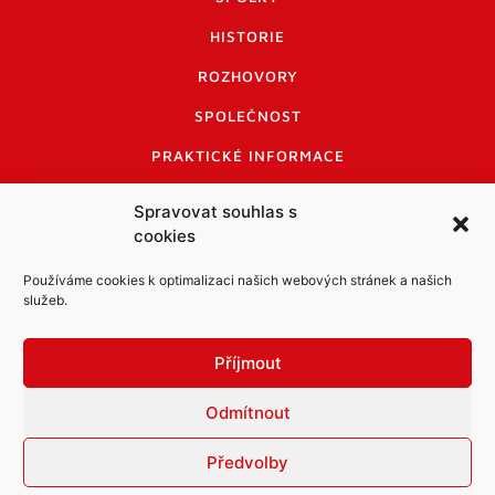
HISTORIE
ROZHOVORY
SPOLEČNOST
PRAKTICKÉ INFORMACE
CENÍK INZERCE
Spravovat souhlas s
cookies
INFORMACE A KODEX DISKUTUJÍCÍCH
LOGO A LOGO MANUÁL
Používáme cookies k optimalizaci našich webových stránek a našich
služeb.
Příjmout
Odmítnout
Informace o zpracování osobních údajů
PDF archiv Zpravodajů
Cookies
Předvolby
© Město Mníšek pod Brdy