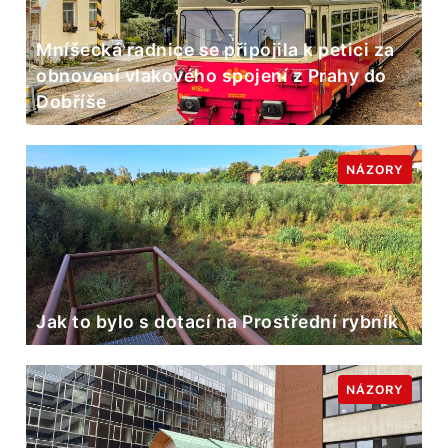
Mníšecká radnice se připojila k petici za
obnovení vlakového spojení z Prahy do
Dobříše
NÁZORY
Jak to bylo s dotací na Prostřední rybník
NÁZORY