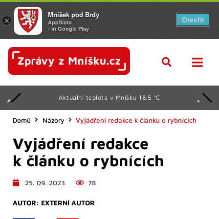
Mníšek pod Brdy
Otevřít
×
AppSisto
- In Google Play
Aktuální teplota v Mníšku 18.5 °C
Domů
Názory
Vyjádření redakce k článku o rybnících
Vyjádření redakce
k článku o rybnících
25. 09. 2023
78
AUTOR:
EXTERNÍ AUTOR