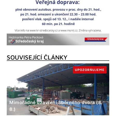
SOUVISEJÍCÍ ČLÁNKY
UPOZORŇUJEME
Mimořádné uzavření Sběrného dvora (8.
8.)