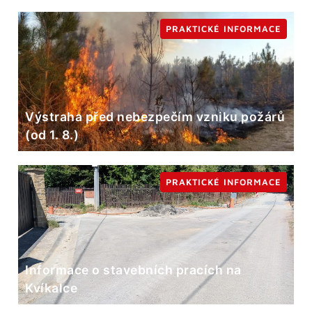
PRAKTICKÉ INFORMACE
Výstraha před nebezpečím vzniku požárů
(od 1. 8.)
PRAKTICKÉ INFORMACE
Informace o stavebních pracích na
Kvíkalce