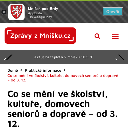
Mníšek pod Brdy
Otevřít
×
AppSisto
- In Google Play
Aktuální teplota v Mníšku 18.5 °C
Domů
Praktické informace
Co se mění ve školství, kultuře, domovech seniorů a dopravě
– od 3. 12.
Co se mění ve školství,
kultuře, domovech
seniorů a dopravě – od 3.
12.