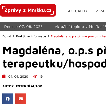
AKTUALITY
Z RA
Dnes je 07. 08. 2026
Aktuální teplota v Mníšku 1
Domů
Praktické informace
Magdaléna, o.p.s přijme pracovní t
Magdaléna, o.p.s p
terapeutku/hospod
04. 04. 2020
19
AUTOR:
EXTERNÍ AUTOR