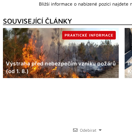
Bližší informace o nabízené pozici najdet
SOUVISEJÍCÍ ČLÁNKY
PRAKTICKÉ INFORMACE
Výstraha před nebezpečím vzniku požárů
I
(od 1. 8.)
K
Odebírat