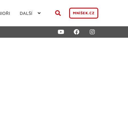
NIOŘI
DALŠÍ
MNÍŠEK.CZ