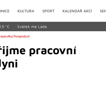
DNICE
KULTURA
SPORT
KALENDÁŘ AKCÍ
SE
8.5 °C
Svátek má Lada
erapeutku/hospodyni
řijme pracovní
yni