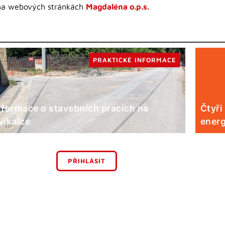
e na webových stránkách
Magdaléna o.p.s.
PRAKTICKÉ INFORMACE
nformace o stavebních pracích na
Čtyři
víkalce
energ
PŘIHLÁSIT