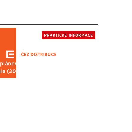
PRAKTICKÉ INFORMACE
 plánované odstávky elektrické
ie (30. 7.)