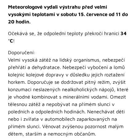
Meteorologové vydali výstrahu před velmi
vysokými teplotami v sobotu 15. července od 11 do
20 hodin.
Očekává se, že odpolední teploty překročí hranici
34
°C
!
Doporučení:
Velmi vysoká zátěž na lidský organismus, nebezpečí
přehřátí a dehydratace. Nebezpečí vybočení a lomů
kolejnic kolejové dopravy v důsledku jejich roztažení
horkem. Doporučuje se dodržovat pitný režim, zvýšit
konzumaci neslazených nealkoholických nápojů, které
je vhodné kombinovat s minerálními vodami. Omezit
tělesnou zátěž a nepobývat na přímém slunci v
poledních a odpoledních hodinách. Nenechávat děti
nebo i zvířata v automobilech zaparkovaných na
přímém slunci. Věnovat zvýšenou pozornost malým
dětem, starším a nemocným občanům.