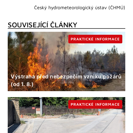
Český hydrometeorologický ústav (ČHMÚ)
SOUVISEJÍCÍ ČLÁNKY
PRAKTICKÉ INFORMACE
Výstraha před nebezpečím vzniku požárů
(od 1. 8.)
PRAKTICKÉ INFORMACE