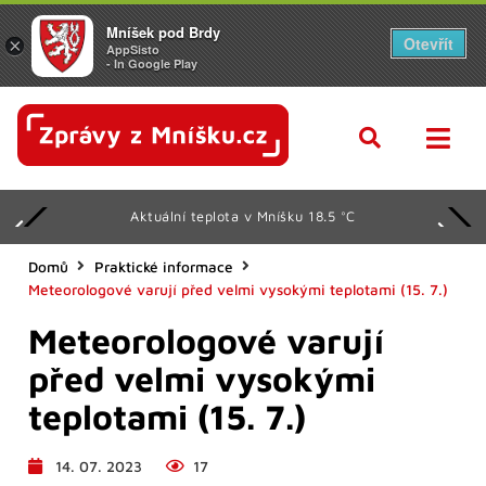
Mníšek pod Brdy
Otevřít
×
AppSisto
- In Google Play
Aktuální teplota v Mníšku 18.5 °C
Domů
Praktické informace
Meteorologové varují před velmi vysokými teplotami (15. 7.)
Meteorologové varují
před velmi vysokými
teplotami (15. 7.)
14. 07. 2023
17