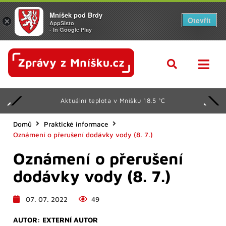
Mníšek pod Brdy
Otevřít
×
AppSisto
- In Google Play
Aktuální teplota v Mníšku 18.5 °C
Domů
Praktické informace
Oznámení o přerušení dodávky vody (8. 7.)
Oznámení o přerušení
dodávky vody (8. 7.)
07. 07. 2022
49
AUTOR:
EXTERNÍ AUTOR