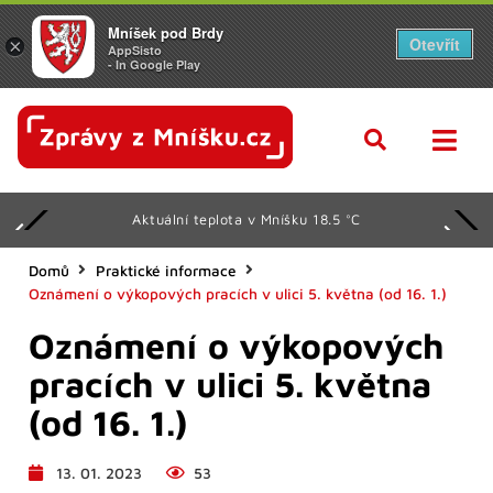
Mníšek pod Brdy
Otevřít
×
AppSisto
- In Google Play
Aktuální teplota v Mníšku 18.5 °C
Domů
Praktické informace
Oznámení o výkopových pracích v ulici 5. května (od 16. 1.)
Oznámení o výkopových
pracích v ulici 5. května
(od 16. 1.)
13. 01. 2023
53