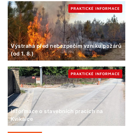
PRAKTICKÉ INFORMACE
Výstraha před nebezpečím vzniku požárů
(od 1. 8.)
PRAKTICKÉ INFORMACE
Informace o stavebních pracích na
Kvíkalce