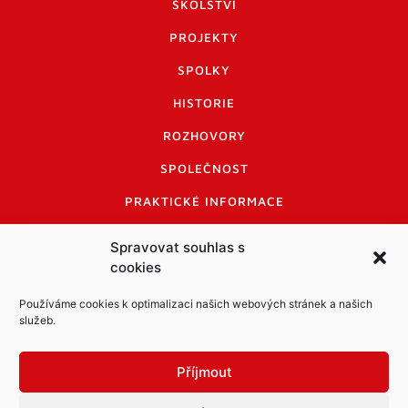
ŠKOLSTVÍ
PROJEKTY
SPOLKY
HISTORIE
ROZHOVORY
SPOLEČNOST
PRAKTICKÉ INFORMACE
CENÍK INZERCE
Spravovat souhlas s
cookies
INFORMACE A KODEX DISKUTUJÍCÍCH
LOGO A LOGO MANUÁL
Používáme cookies k optimalizaci našich webových stránek a našich
služeb.
Příjmout