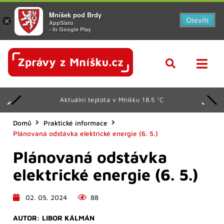
Mníšek pod Brdy
Otevřít
×
AppSisto
- In Google Play
Aktuální teplota v Mníšku 18.5 °C
Domů
Praktické informace
Plánovaná odstávka elektrické energie (6. 5.)
Plánovaná odstávka
elektrické energie (6. 5.)
02. 05. 2024
88
AUTOR:
LIBOR KÁLMÁN