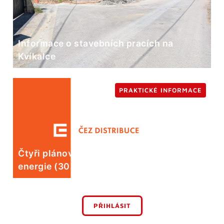
Informace o stavebních pracích na
Kvíkalce
PRAKTICKÉ INFORMACE
Čtyři plánované odstávky elektrické
energie (30. 7.)
PŘIHLÁSIT