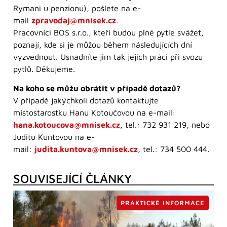
Rymani u penzionu), pošlete na e-
mail
zpravodaj@mnisek.cz
.
Pracovníci BOS s.r.o., kteří budou plné pytle svážet,
poznají, kde si je můžou během následujících dní
vyzvednout. Usnadníte jim tak jejich práci při svozu
pytlů. Děkujeme.
Na koho se můžu obrátit v případě dotazů?
V případě jakýchkoli dotazů kontaktujte
místostarostku Hanu Kotoučovou na e-mail:
hana.kotoucova@mnisek.cz
, tel.: 732 931 219, nebo
Juditu Kuntovou na e-
mail:
judita.kuntova@mnisek.cz
, tel.: 734 500 444.
SOUVISEJÍCÍ ČLÁNKY
PRAKTICKÉ INFORMACE