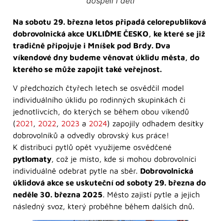
dospělí i děti
Na sobotu 29. března letos připadá celorepubliková
dobrovolnická akce UKLIĎME ČESKO, ke které se již
tradičně připojuje i Mníšek pod Brdy. Dva
víkendové dny budeme věnovat úklidu města, do
kterého se může zapojit také veřejnost.
V předchozích čtyřech letech se osvědčil model
individuálního úklidu po rodinných skupinkách či
jednotlivcích, do kterých se během obou víkendů
(
2021
,
2022
,
2023
a
2024
) zapojily odhadem desítky
dobrovolníků a odvedly obrovský kus práce!
K distribuci pytlů opět využijeme osvědčené
pytlomaty
, což je místo, kde si mohou dobrovolníci
individuálně odebrat pytle na sběr.
Dobrovolnická
úklidová akce se uskuteční od soboty 29. března do
neděle 30. března 2025
. Město zajistí pytle a jejich
následný svoz, který proběhne během dalších dnů.