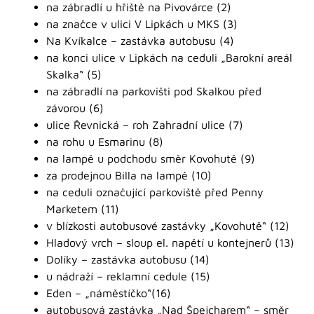
na zábradlí u hřiště na Pivovárce (2)
na značce v ulici V Lipkách u MKS (3)
Na Kvíkalce – zastávka autobusu (4)
na konci ulice v Lipkách na ceduli „Barokní areál
Skalka“ (5)
na zábradlí na parkovišti pod Skalkou před
závorou (6)
ulice Řevnická – roh Zahradní ulice (7)
na rohu u Esmarinu (8)
na lampě u podchodu směr Kovohutě (9)
za prodejnou Billa na lampě (10)
na ceduli označující parkoviště před Penny
Marketem (11)
v blízkosti autobusové zastávky „Kovohutě“ (12)
Hladový vrch – sloup el. napětí u kontejnerů (13)
Dolíky – zastávka autobusu (14)
u nádraží – reklamní cedule (15)
Eden – „náměstíčko“(16)
autobusová zastávka „Nad Špejcharem“ – směr