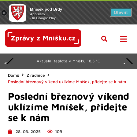
Mníšek pod Brdy
Otevřít
×
AppSisto
- In Google Play
Aktuální teplota v Mníšku 18.5 °C
Domů
Z radnice
Poslední březnový víkend uklízíme Mníšek, přidejte se k nám
Poslední březnový víkend
uklízíme Mníšek, přidejte
se k nám
28. 03. 2025
109