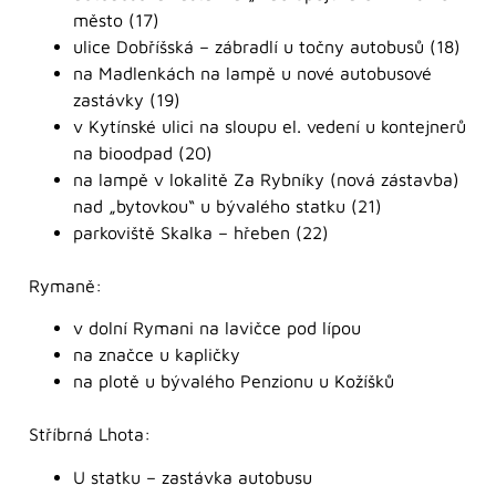
město (17)
ulice Dobříšská – zábradlí u točny autobusů (18)
na Madlenkách na lampě u nové autobusové
zastávky (19)
v Kytínské ulici na sloupu el. vedení u kontejnerů
na bioodpad (20)
na lampě v lokalitě Za Rybníky (nová zástavba)
nad „bytovkou“ u bývalého statku (21)
parkoviště Skalka – hřeben (22)
Rymaně:
v dolní Rymani na lavičce pod lípou
na značce u kapličky
na plotě u bývalého Penzionu u Kožíšků
Stříbrná Lhota:
U statku – zastávka autobusu