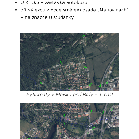
U Křížku – zastávka autobusu
při výjezdu z obce směrem osada „Na rovinách“
– na značce u studánky
Pytlomaty v Mníšku pod Brdy – 1. část