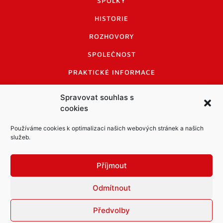
SPOLKY
HISTORIE
ROZHOVORY
SPOLEČNOST
PRAKTICKÉ INFORMACE
CENÍK INZERCE
Spravovat souhlas s
cookies
INFORMACE A KODEX DISKUTUJÍCÍCH
LOGO A LOGO MANUÁL
Používáme cookies k optimalizaci našich webových stránek a našich
služeb.
Příjmout
Odmítnout
Informace o zpracování osobních údajů
PDF archiv Zpravodajů
Cookies
Předvolby
© Město Mníšek pod Brdy