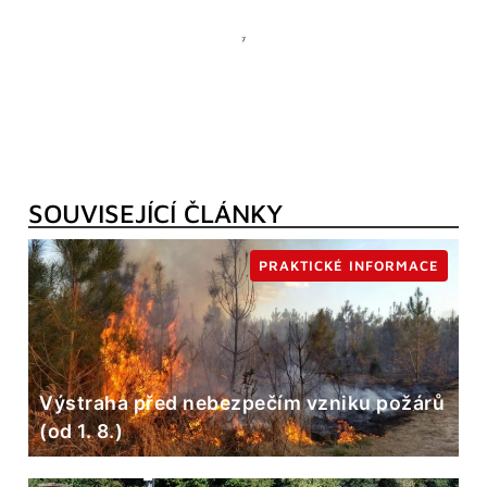
SOUVISEJÍCÍ ČLÁNKY
PRAKTICKÉ INFORMACE
Výstraha před nebezpečím vzniku požárů
(od 1. 8.)