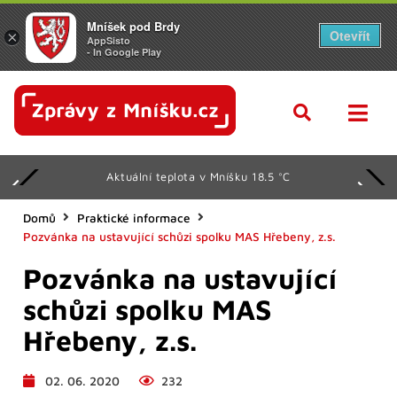
Mníšek pod Brdy
Otevřít
×
AppSisto
- In Google Play
Aktuální teplota v Mníšku 18.5 °C
Domů
Praktické informace
Pozvánka na ustavující schůzi spolku MAS Hřebeny, z.s.
Pozvánka na ustavující
schůzi spolku MAS
Hřebeny, z.s.
02. 06. 2020
232