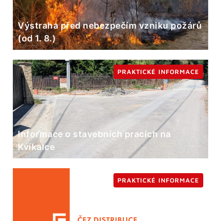
Výstraha před nebezpečím vzniku požárů
(od 1. 8.)
PRAKTICKÉ INFORMACE
Informace o stavebních pracích na
Kvíkalce
PRAKTICKÉ INFORMACE