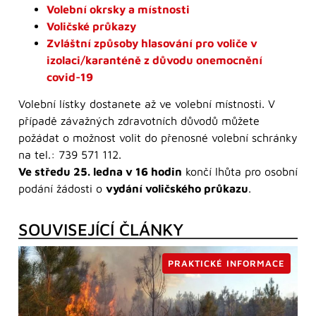
Volební okrsky a místnosti
Voličské průkazy
Zvláštní způsoby hlasování pro voliče v
izolaci/karanténě z důvodu onemocnění
covid-19
Volební lístky dostanete až ve volební místnosti. V
případě závažných zdravotních důvodů můžete
požádat o možnost volit do přenosné volební schránky
na tel.: 739 571 112.
Ve středu 25. ledna v 16 hodin
končí lhůta pro osobní
podání žádosti o
vydání voličského průkazu
.
SOUVISEJÍCÍ ČLÁNKY
PRAKTICKÉ INFORMACE