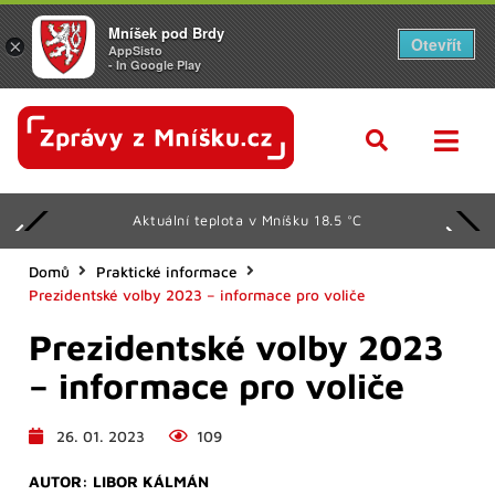
Mníšek pod Brdy
Otevřít
×
AppSisto
- In Google Play
Aktuální teplota v Mníšku 18.5 °C
Domů
Praktické informace
Prezidentské volby 2023 – informace pro voliče
Prezidentské volby 2023
– informace pro voliče
26. 01. 2023
109
AUTOR:
LIBOR KÁLMÁN