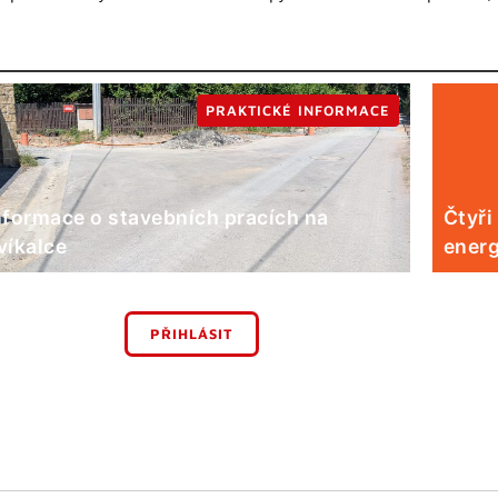
PRAKTICKÉ INFORMACE
nformace o stavebních pracích na
Čtyři
víkalce
energ
PŘIHLÁSIT