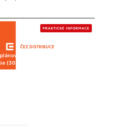
PRAKTICKÉ INFORMACE
 plánované odstávky elektrické
ie (30. 7.)