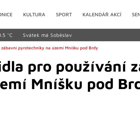
DNICE
KULTURA
SPORT
KALENDÁŘ AKCÍ
SE
8.5 °C
Svátek má Soběslav
 zábavní pyrotechniky na území Mníšku pod Brdy
dla pro používání 
zemí Mníšku pod Br