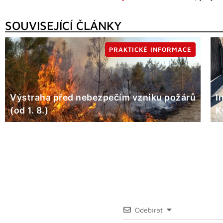
SOUVISEJÍCÍ ČLÁNKY
PRAKTICKÉ INFORMACE
Výstraha před nebezpečím vzniku požárů
I
(od 1. 8.)
K
Odebírat