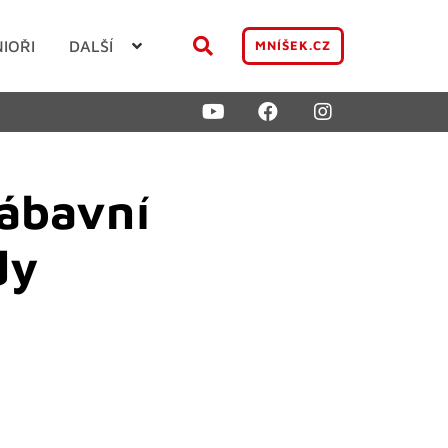
NIOŘI
DALŠÍ
MNÍŠEK.CZ
zábavní
dy