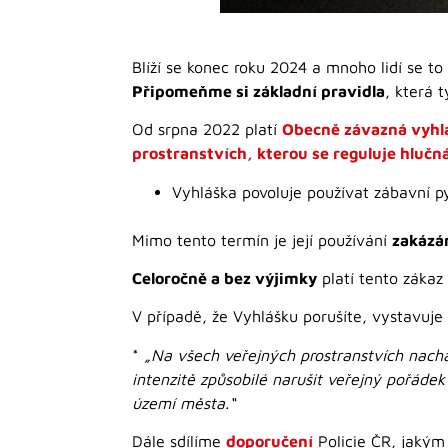
Blíží se konec roku 2024 a mnoho lidí se t
Připomeňme si základní pravidla
, která 
Od srpna 2022 platí
Obecně závazná vyhlá
prostranstvích, kterou se reguluje hlučn
Vyhláška povoluje používat zábavní 
Mimo tento termín je její používání
zakázá
Celoročně a bez výjimky
platí tento zákaz
V případě, že Vyhlášku porušíte, vystavuje
*
„Na všech veřejných prostranstvích nach
intenzitě způsobilé narušit veřejný pořáde
území města.“
Dále sdílíme
doporučení
Policie ČR, jakým