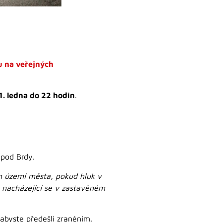
u na veřejných
1. ledna do 22 hodin
.
 pod Brdy.
m území města, pokud hluk v
y nacházející se v zastavěném
abyste předešli zraněním.