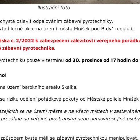
Ilustrační foto
o chystá oslavit odpalováním zábavní pyrotechniky.
tyto hlučné akce na území města Mníšek pod Brdy* regulují.
ška č. 2/2022 k zabezpečení záležitostí veřejného pořádk
á zábavní pyrotechnika
.
pyrotechniku pouze v termínu
od 30. prosince od 17 hodin do 
no!
 na území barokního areálu Skalka.
 se riziku udělení pořádkové pokuty od Městské policie Mníšek
ázejících se na území města a na všech místech v zastavěné
k přesáhne na veřejné prostranství nebo nemovitost jiné osob
 způsobem byste měli se zábavní pyrotechnikou manipulovat, 