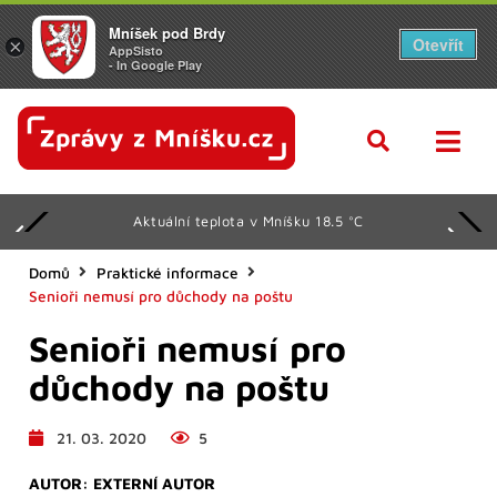
Mníšek pod Brdy
Otevřít
×
AppSisto
- In Google Play
Aktuální teplota v Mníšku 18.5 °C
Domů
Praktické informace
Senioři nemusí pro důchody na poštu
Senioři nemusí pro
důchody na poštu
21. 03. 2020
5
AUTOR:
EXTERNÍ AUTOR