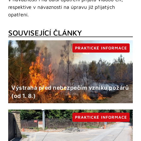
respektive v návaznosti na úpravu již přijatých
opatření.
SOUVISEJÍCÍ ČLÁNKY
PRAKTICKÉ INFORMACE
Výstraha před nebezpečím vzniku požárů
(od 1. 8.)
PRAKTICKÉ INFORMACE