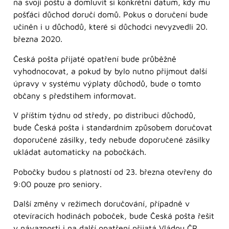
na svoji poštu a domluvit si konkrétní datum, kdy mu
pošťáci důchod doručí domů. Pokus o doručení bude
učiněn i u důchodů, které si důchodci nevyzvedli 20.
března 2020.
Česká pošta přijaté opatření bude průběžně
vyhodnocovat, a pokud by bylo nutno přijmout další
úpravy v systému výplaty důchodů, bude o tomto
občany s předstihem informovat.
V příštím týdnu od středy, po distribuci důchodů,
bude Česká pošta i standardním způsobem doručovat
doporučené zásilky, tedy nebude doporučené zásilky
ukládat automaticky na pobočkách.
Pobočky budou s platností od 23. března otevřeny do
9:00 pouze pro seniory.
Další změny v režimech doručování, případně v
otevíracích hodinách poboček, bude Česká pošta řešit
v návaznosti i na další opatření přijatá Vládou ČR,