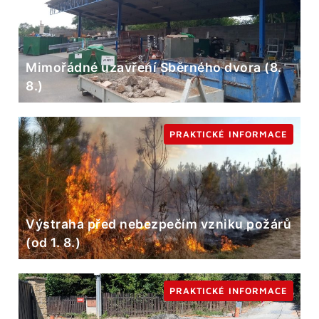
Mimořádné uzavření Sběrného dvora (8.
8.)
PRAKTICKÉ INFORMACE
Výstraha před nebezpečím vzniku požárů
(od 1. 8.)
PRAKTICKÉ INFORMACE