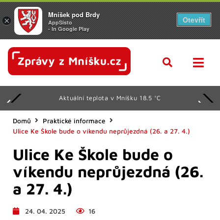
Mníšek pod Brdy
Otevřít
×
AppSisto
- In Google Play
Aktuální teplota v Mníšku 18.5 °C
Domů
Praktické informace
Ulice Ke Škole bude o víkendu neprůjezdná (26. a 27. 4.)
Ulice Ke Škole bude o
víkendu neprůjezdná (26.
a 27. 4.)
24. 04. 2025
16