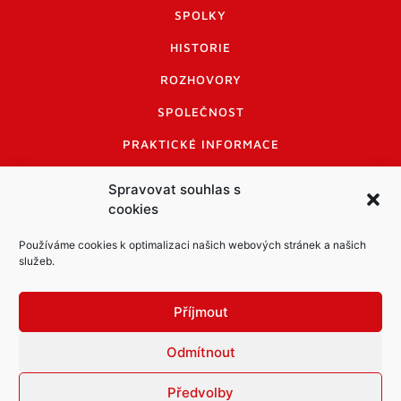
SPOLKY
HISTORIE
ROZHOVORY
SPOLEČNOST
PRAKTICKÉ INFORMACE
CENÍK INZERCE
Spravovat souhlas s
cookies
INFORMACE A KODEX DISKUTUJÍCÍCH
LOGO A LOGO MANUÁL
Používáme cookies k optimalizaci našich webových stránek a našich
služeb.
Příjmout
Odmítnout
Informace o zpracování osobních údajů
PDF archiv Zpravodajů
Cookies
Předvolby