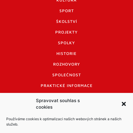
KULTURA
SPORT
ŠKOLSTVÍ
PROJEKTY
SPOLKY
HISTORIE
ROZHOVORY
SPOLEČNOST
PRAKTICKÉ INFORMACE
CENÍK INZERCE
Spravovat souhlas s
cookies
INFORMACE A KODEX DISKUTUJÍCÍCH
LOGO A LOGO MANUÁL
Používáme cookies k optimalizaci našich webových stránek a našich
služeb.