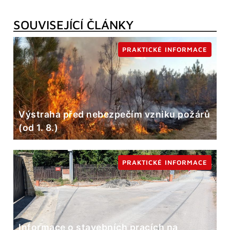
SOUVISEJÍCÍ ČLÁNKY
PRAKTICKÉ INFORMACE
Výstraha před nebezpečím vzniku požárů
(od 1. 8.)
PRAKTICKÉ INFORMACE
Informace o stavebních pracích na