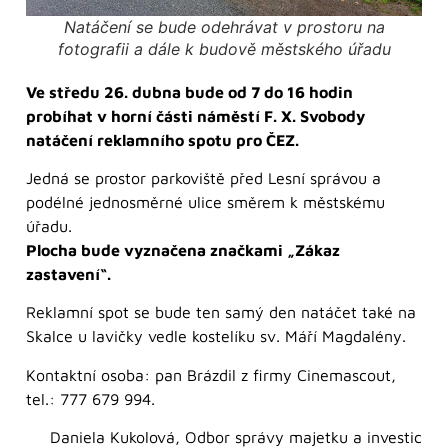
Natáčení se bude odehrávat v prostoru na
fotografii a dále k budově městského úřadu
Ve středu 26. dubna bude od 7 do 16 hodin
probíhat v horní části náměstí F. X. Svobody
natáčení reklamního spotu pro ČEZ.
Jedná se prostor parkoviště před Lesní správou a
podélné jednosměrné ulice směrem k městskému
úřadu.
Plocha bude vyznačena značkami „Zákaz
zastavení“.
Reklamní spot se bude ten samý den natáčet také na
Skalce u lavičky vedle kostelíku sv. Máří Magdalény.
Kontaktní osoba: pan Brázdil z firmy Cinemascout,
tel.: 777 679 994.
Daniela Kukolová, Odbor správy majetku a investic