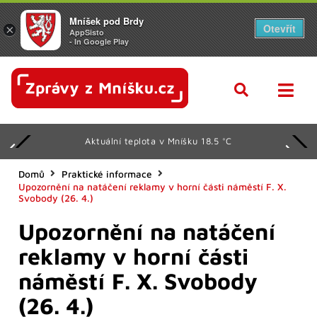
Mníšek pod Brdy
Otevřít
×
AppSisto
- In Google Play
Aktuální teplota v Mníšku 18.5 °C
Domů
Praktické informace
Upozornění na natáčení reklamy v horní části náměstí F. X.
Svobody (26. 4.)
Upozornění na natáčení
reklamy v horní části
náměstí F. X. Svobody
(26. 4.)