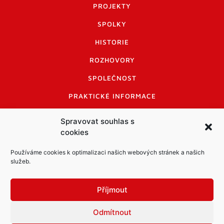
PROJEKTY
SPOLKY
HISTORIE
ROZHOVORY
SPOLEČNOST
PRAKTICKÉ INFORMACE
CENÍK INZERCE
Spravovat souhlas s
cookies
INFORMACE A KODEX DISKUTUJÍCÍCH
LOGO A LOGO MANUÁL
Používáme cookies k optimalizaci našich webových stránek a našich
služeb.
Příjmout
Odmítnout
Informace o zpracování osobních údajů