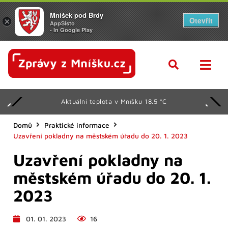
Mníšek pod Brdy
Otevřít
×
AppSisto
- In Google Play
Aktuální teplota v Mníšku 18.5 °C
Domů
Praktické informace
Uzavření pokladny na městském úřadu do 20. 1. 2023
Uzavření pokladny na
městském úřadu do 20. 1.
2023
01. 01. 2023
16