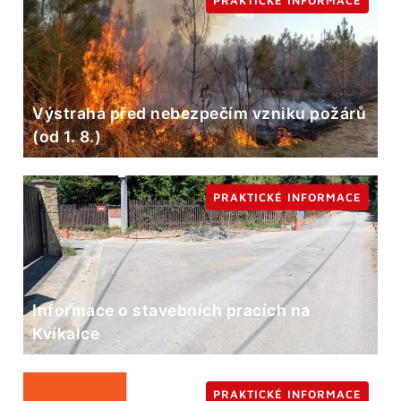
PRAKTICKÉ INFORMACE
Výstraha před nebezpečím vzniku požárů
(od 1. 8.)
PRAKTICKÉ INFORMACE
Informace o stavebních pracích na
Kvíkalce
PRAKTICKÉ INFORMACE