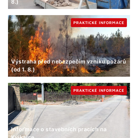
8.)
PRAKTICKÉ INFORMACE
Výstraha před nebezpečím vzniku požárů
(od 1. 8.)
PRAKTICKÉ INFORMACE
Informace o stavebních pracích na
Kvíkalce