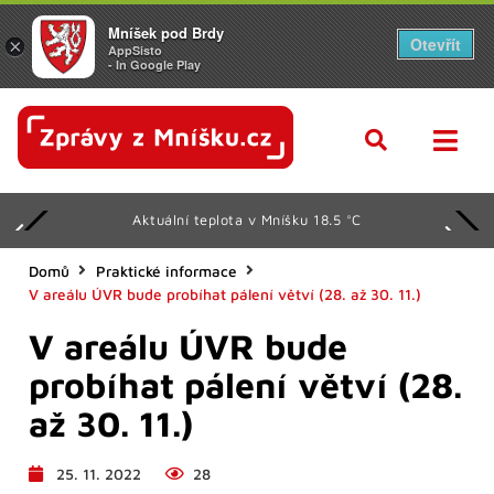
Mníšek pod Brdy
Otevřít
×
AppSisto
- In Google Play
Aktuální teplota v Mníšku 18.5 °C
Domů
Praktické informace
V areálu ÚVR bude probíhat pálení větví (28. až 30. 11.)
V areálu ÚVR bude
probíhat pálení větví (28.
až 30. 11.)
25. 11. 2022
28