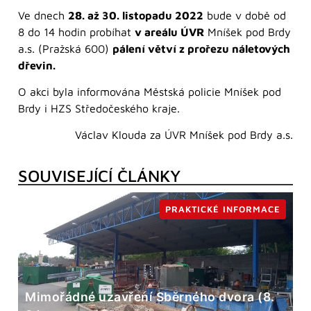
Ve dnech
28. až 30. listopadu 2022
bude v době od
8 do 14 hodin probíhat
v areálu ÚVR
Mníšek pod Brdy
a.s. (Pražská 600)
pálení větví z prořezu náletových
dřevin.
O akci byla informována Městská policie Mníšek pod
Brdy i HZS Středočeského kraje.
Václav Klouda za ÚVR Mníšek pod Brdy a.s.
SOUVISEJÍCÍ ČLÁNKY
PRAKTICKÉ INFORMACE
Mimořádné uzavření Sběrného dvora (8.