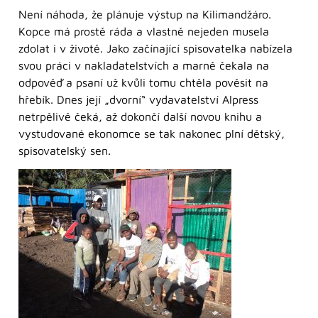
Není náhoda, že plánuje výstup na Kilimandžáro.
Kopce má prostě ráda a vlastně nejeden musela
zdolat i v životě. Jako začínající spisovatelka nabízela
svou práci v nakladatelstvích a marně čekala na
odpověď a psaní už kvůli tomu chtěla pověsit na
hřebík. Dnes její „dvorní“ vydavatelství Alpress
netrpělivě čeká, až dokončí další novou knihu a
vystudované ekonomce se tak nakonec plní dětský,
spisovatelský sen.