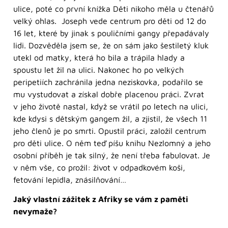
ulice, poté co první knížka Děti nikoho měla u čtenářů
velký ohlas. Joseph vede centrum pro děti od 12 do
16 let, které by jinak s pouličními gangy přepadávaly
lidi. Dozvěděla jsem se, že on sám jako šestiletý kluk
utekl od matky, která ho bila a trápila hlady a
spoustu let žil na ulici. Nakonec ho po velkých
peripetiích zachránila jedna neziskovka, podařilo se
mu vystudovat a získal dobře placenou práci. Zvrat
v jeho životě nastal, když se vrátil po letech na ulici,
kde kdysi s dětským gangem žil, a zjistil, že všech 11
jeho členů je po smrti. Opustil práci, založil centrum
pro děti ulice. O něm teď píšu knihu Nezlomný a jeho
osobní příběh je tak silný, že není třeba fabulovat. Je
v něm vše, co prožil: život v odpadkovém koši,
fetování lepidla, znásilňování…
Jaký vlastní zážitek z Afriky se vám z paměti
nevymaže?