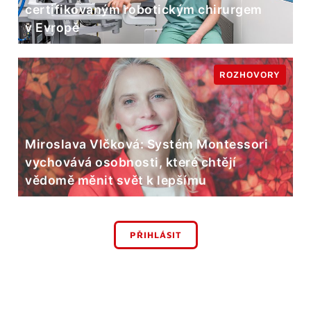
certifikovaným robotickým chirurgem
v Evropě
ROZHOVORY
Miroslava Vlčková: Systém Montessori
vychovává osobnosti, které chtějí
vědomě měnit svět k lepšímu
PŘIHLÁSIT