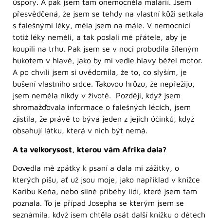
úspory. A pak jsem tam onemocněla malárií. Jsem
přesvědčená, že jsem se tehdy na vlastní kůži setkala
s falešnými léky, měla jsem na mále. V nemocnici
totiž léky neměli, a tak poslali mé přátele, aby je
koupili na trhu. Pak jsem se v noci probudila šíleným
hukotem v hlavě, jako by mi vedle hlavy běžel motor.
A po chvíli jsem si uvědomila, že to, co slyším, je
bušení vlastního srdce. Takovou hrůzu, že nepřežiju,
jsem neměla nikdy v životě. Později, když jsem
shromažďovala informace o falešných lécích, jsem
zjistila, že právě to bývá jeden z jejich účinků, když
obsahují látku, která v nich být nemá.
A ta velkorysost, kterou vám Afrika dala?
Dovedla mě zpátky k psaní a dala mi zážitky, o
kterých píšu, ať už jsou moje, jako například v knížce
Karibu Keňa, nebo silné příběhy lidí, které jsem tam
poznala. To je případ Josepha se kterým jsem se
seznámila, když jsem chtěla psát další knížku o dětech