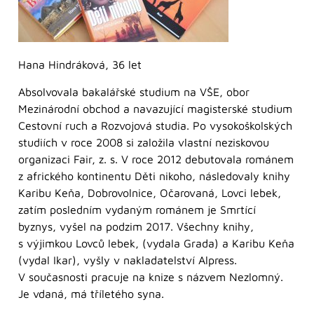
Hana Hindráková, 36 let
Absolvovala bakalářské studium na VŠE, obor
Mezinárodní obchod a navazující magisterské studium
Cestovní ruch a Rozvojová studia. Po vysokoškolských
studiích v roce 2008 si založila vlastní neziskovou
organizaci Fair, z. s. V roce 2012 debutovala románem
z afrického kontinentu Děti nikoho, následovaly knihy
Karibu Keňa, Dobrovolnice, Očarovaná, Lovci lebek,
zatím posledním vydaným románem je Smrtící
byznys, vyšel na podzim 2017. Všechny knihy,
s výjimkou Lovců lebek, (vydala Grada) a Karibu Keňa
(vydal Ikar), vyšly v nakladatelství Alpress.
V současnosti pracuje na knize s názvem Nezlomný.
Je vdaná, má tříletého syna.