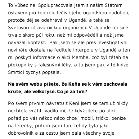
To vůbec ne. Spolupracovala jsem s naším Státním
ústavem pro kontrolu léčiv i jeho ugandskou obdobou,
protože děj se odehrává v Ugandě, a také se
Světovou zdravotnickou organizací. V Ugandě mi sice
trvalo skoro půl roku, než mi odpověděli a než jsme
navázali kontakt. Pak jsem se ale přes investigativní
novináře dostala na ředitele Interpolu v Ugandě a ten
mi poskytl informace o akci Mamba, což byl zátah na
překupníky s falešnými léky, a tu jsem pak v té knize
Smrtící byznys popsala.
Na svém webu píšete, že Keňa se k vám zachovala
krutě, ale velkoryse. Co je za tím?
Po svém prvním návratu z Keni jsem se tam už nikdy
nechtěla vrátit. Vadilo mi, že když jdete po ulici,
pořád po vás někdo něco chce: mobil, tričko, peníze
na letenky, přitom jsem tam tehdy byla jako
dobrovolník a za cestu jsem dala všechny svoje