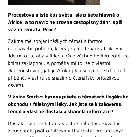
Procestovala jste kus světa, ale píšete hlavně o
Africe, a to navíc ne zrovna cestopisný žánr, spíš
vážná témata. Proč?
Zajímá mě spojení těžkých témat s formou
napínavého příběhu, který je pro čtenáře atraktivní.
Jde mi o to, aby v lidech něco zůstalo hodinu poté, co
knihu zaklapnou. A pomáhá mi to, že z vlastní
zkušenosti vím, jak je Afrika plná silných a strhujících
příběhů. Vlastně se snažím o čtenářsky přitažlivou
osvětu.
V knize Smrtící byznys píšete o tématech ilegálního
obchodu s falešnými léky. Jak jste se k takovému
tématu vlastně dostala a sháněla informace?
Dostala jsem se k tomu vlastně náhodou. Původně
jsem chtěla psát o falšování HIV testů, protože když