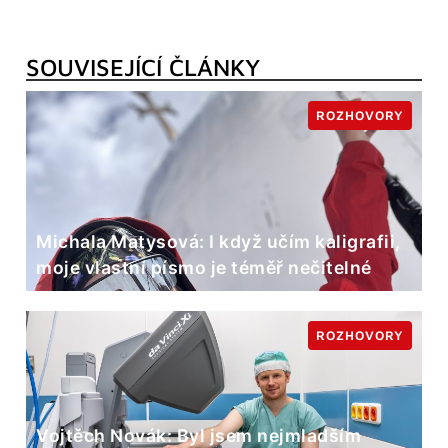
SOUVISEJÍCÍ ČLÁNKY
ROZHOVORY
Michala Matysová: I když učím kaligrafii,
moje vlastní písmo je téměř nečitelné
ROZHOVORY
Vojtěch Novák: Byl jsem nejmladším