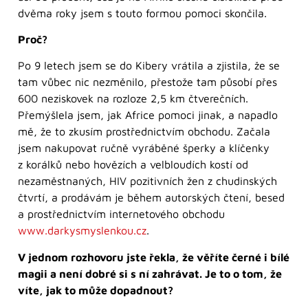
dvěma roky jsem s touto formou pomoci skončila.
Proč?
Po 9 letech jsem se do Kibery vrátila a zjistila, že se
tam vůbec nic nezměnilo, přestože tam působí přes
600 neziskovek na rozloze 2,5 km čtverečních.
Přemýšlela jsem, jak Africe pomoci jinak, a napadlo
mě, že to zkusím prostřednictvím obchodu. Začala
jsem nakupovat ručně vyráběné šperky a klíčenky
z korálků nebo hovězích a velbloudích kostí od
nezaměstnaných, HIV pozitivních žen z chudinských
čtvrtí, a prodávám je během autorských čtení, besed
a prostřednictvím internetového obchodu
www.darkysmyslenkou.cz
.
V jednom rozhovoru jste řekla, že věříte černé i bílé
magii a není dobré si s ní zahrávat. Je to o tom, že
víte, jak to může dopadnout?