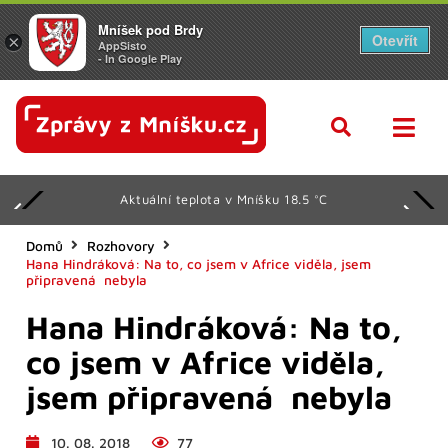
Mníšek pod Brdy
Otevřít
×
AppSisto
- In Google Play
Aktuální teplota v Mníšku 18.5 °C
Domů
Rozhovory
Hana Hindráková: Na to, co jsem v Africe viděla, jsem
připravená nebyla
Hana Hindráková: Na to,
co jsem v Africe viděla,
jsem připravená nebyla
10. 08. 2018
77