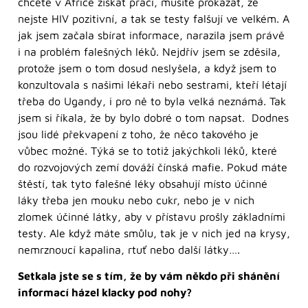
chcete v Africe získat práci, musíte prokázat, že
nejste HIV pozitivní, a tak se testy falšují ve velkém. A
jak jsem začala sbírat informace, narazila jsem právě
i na problém falešných léků. Nejdřív jsem se zděsila,
protože jsem o tom dosud neslyšela, a když jsem to
konzultovala s našimi lékaři nebo sestrami, kteří létají
třeba do Ugandy, i pro ně to byla velká neznámá. Tak
jsem si říkala, že by bylo dobré o tom napsat. Dodnes
jsou lidé překvapení z toho, že něco takového je
vůbec možné. Týká se to totiž jakýchkoli léků, které
do rozvojových zemí dováží čínská mafie. Pokud máte
štěstí, tak tyto falešné léky obsahují místo účinné
láky třeba jen mouku nebo cukr, nebo je v nich
zlomek účinné látky, aby v přístavu prošly základními
testy. Ale když máte smůlu, tak je v nich jed na krysy,
nemrznoucí kapalina, rtuť nebo další látky….
Setkala jste se s tím, že by vám někdo při shánění
informací házel klacky pod nohy?