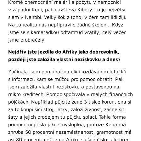
Kromě onemocnění malárií a pobytu v nemocnici
v západní Keni, pak návštěva Kibery, to je největší
slam v Nairobi. Velký šok z toho, v čem tam lidi žijí.
Na tu realitu nás nepřipravilo žádné školení. Když
jsme se s kamarádkou odtamtud vrátily, celý večer
jsme probrečely.
Nejdřív jste jezdila do Afriky jako dobrovolník,
později jste založila vlastní neziskovku a dnes?
Začínala jsem pomáhat na ulici rozdáváním letáčků
s informací, kam se můžou pro pomoc obrátit. Pak
jsem založila vlastní neziskovku a postavenou na
mikro kreditech. Pomoc spočívala v malých finančních
půjčkách. Například půjčíte ženě 3 tisíce korun, ona si
za to koupí šicí stroj, látky, založí živnost, začne šít
šaty a jejich prodejem tu půjčku splácí. Tahle forma
pomoci mi přišla jako smysluplná, protože Keňa má
zhruba 50 procentní nezaměstnanost, gramotnost má
asi 80 procent, což je na Afriku slušné číslo…ale před