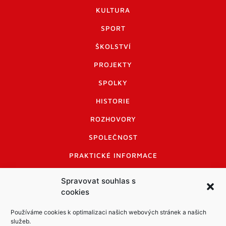
KULTURA
SPORT
ŠKOLSTVÍ
PROJEKTY
SPOLKY
HISTORIE
ROZHOVORY
SPOLEČNOST
PRAKTICKÉ INFORMACE
CENÍK INZERCE
Spravovat souhlas s
cookies
INFORMACE A KODEX DISKUTUJÍCÍCH
LOGO A LOGO MANUÁL
Používáme cookies k optimalizaci našich webových stránek a našich
služeb.