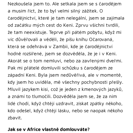
Nezkoušela jsem to. Ale setkala jsem se s čarodějem
a musím říct, že to byl velmi silný zážitek. O
čarodějnictví, které je tam nelegální, jsem se zajímala
od začátku mých cest do Keni. Zprvu všichni tvrdili,
že tam neexistuje. Teprve při pátém pobytu, když mi
víc důvěřovali a věděli, že píšu knihu Očarovaná,
která se odehrává v Zambii, kde je čarodějnictví
hodně rozšířené, jsem se dozvěděla, že je i v Keni.
Akorát se o tom nemluví, nebo za zavřenými dveřmi.
Pak mi přátelé domluvili schůzku s čarodějem ze
západní Keni. Byla jsem nedůvěřivá, ale v momentě,
kdy jsem ho uviděla, mě všechny pochybnosti přešly.
Mluvil jazykem kisi, což je jeden z kmenových jazyků,
a známí to tlumočili. Dozvěděla jsem se, že za ním
lidé chodí, když chtějí uzdravit, získat zpátky někoho,
kdo odešel, když chtějí lásku, nebo se naopak někoho
zbavit.
Jak se v Africe vlastně domlouváte?