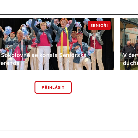
SENIOŘI
 Sokolovně se konala Seniorská
V čer
erenda
duchů
PŘIHLÁSIT