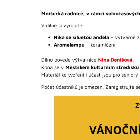
Mníšecká radnice, v rámci volnočasových
V dílně si vyrobíte:
Nika se siluetou anděla
– výtvarné z
Aromalampu
– keramičení
Dílnu povede výtvarnice
Nina Danišová
.
Koná se v
Městském kulturním středisku
Materiál ke tvoření i účast jsou pro senio
Počet účastníků je omezen. Zaregistrujte s