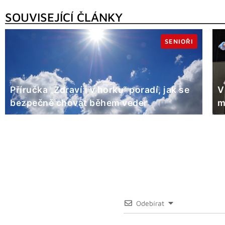
SOUVISEJÍCÍ ČLÁNKY
SENIOŘI
Příručka „Zdraví i v horku“ poradí, jak se
V
bezpečně chovat během veder
m
Odebírat