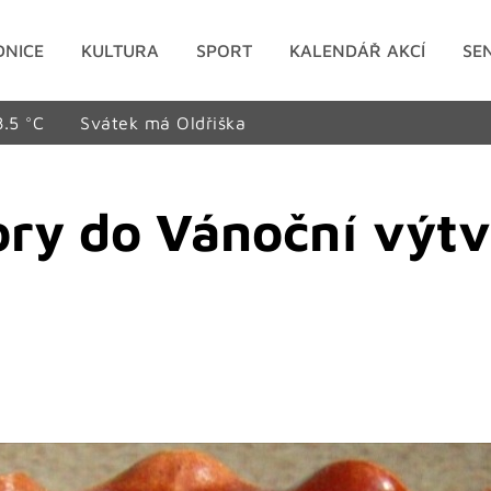
DNICE
KULTURA
SPORT
KALENDÁŘ AKCÍ
SE
8.5 °C
Svátek má Oldřiška
ry do Vánoční výtv