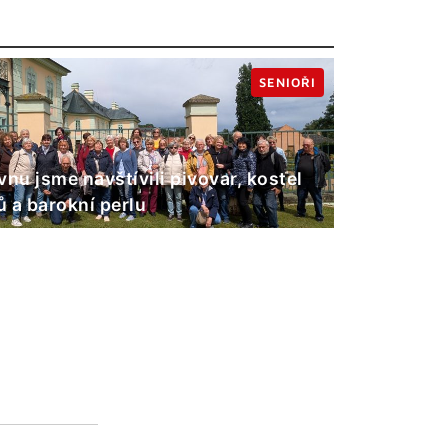
SENIOŘI
vnu jsme navštívili pivovar, kostel
 a barokní perlu