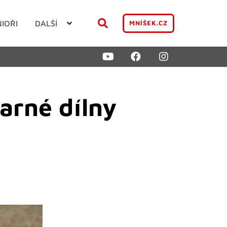
NIOŘI
DALŠÍ
MNÍŠEK.CZ
arné dílny