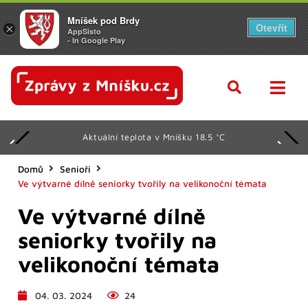
Mníšek pod Brdy
Otevřít
×
AppSisto
- In Google Play
Aktuální teplota v Mníšku 18.5 °C
Domů
Senioři
Ve výtvarné dílně seniorky tvořily na velikonoční témata
Ve výtvarné dílně
seniorky tvořily na
velikonoční témata
04. 03. 2024
24