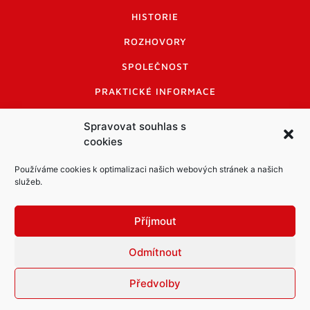
HISTORIE
ROZHOVORY
SPOLEČNOST
PRAKTICKÉ INFORMACE
CENÍK INZERCE
Spravovat souhlas s
cookies
INFORMACE A KODEX DISKUTUJÍCÍCH
LOGO A LOGO MANUÁL
Používáme cookies k optimalizaci našich webových stránek a našich
služeb.
Příjmout
Odmítnout
Informace o zpracování osobních údajů
PDF archiv Zpravodajů
Cookies
Předvolby
© Město Mníšek pod Brdy