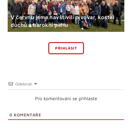
V červnu jsme navštívili pivovar, kostel
duchů a barokní perlu
PŘIHLÁSIT
Odebírat
Pro komentování se přihlaste
0
KOMENTÁŘE