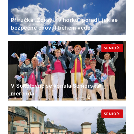
Příručka „Zdraví i v horku“ poradí, jak se
bezpečně chovat během veder
SENIOŘI
V Sokolovně se konala Seniorská
merenda
SENIOŘI