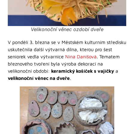
Velikonoční věnec ozdobí dveře
V pondělí 3. března se v Městském kulturním středisku
uskutečnila další výtvarná dílna, kterou pro šest
seniorek vedla výtvarnice
Nina Danišová
. Tématem
březnového tvoření byla výroba dekorací na
velikonoční období:
keramický košíček s vajíčky
a
velikonoční věnec na dveře
.