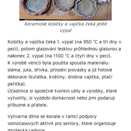
Keramické košíčky a vajíčka čeká ještě
výpal
Košíčky a vajíčka čeká 1. výpal (na 950 °C a tři dny v
peci), potom glazování lesklou průhlednou glazurou a
nakonec 2. výpal (na 1100 °C a čtyři dny v peci).
K výrobě věnců byla použita spousta materiálu:
sláma, juta, dřívka, přírodní provázky a již hotové
dekorace (kuřátka, květiny, drobná vajíčka, ptačí
peříčka).
Účastnice si společné tvoření užily a výrobky, které
vytvořily, si vyzdobí domácnost nebo jimi podarují
příbuzné a přátele.
Výtvarná dílna se konala v rámci podpory
volnočasových aktivit pro seniory, které organizuje
mníšecká radnice.