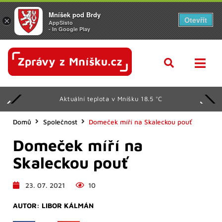
Mníšek pod Brdy
Otevřít
×
AppSisto
- In Google Play
Aktuální teplota v Mníšku 18.5 °C
Domů
Společnost
Domeček míří na Skaleckou pouť
Domeček míří na
Skaleckou pouť
23. 07. 2021
10
AUTOR:
LIBOR KÁLMÁN