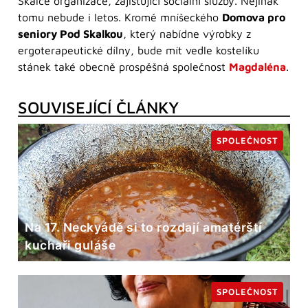
Skalce organizace, zajištující sociální služby. Nejinak
tomu nebude i letos. Kromě mníšeckého
Domova pro
seniory Pod Skalkou
, který nabídne výrobky z
ergoterapeutické dílny, bude mít vedle kostelíku
stánek také obecně prospěšná společnost
Magdaléna
.
SOUVISEJÍCÍ ČLÁNKY
SPOLEČNOST
Na 17. Neckyádě si to rozdají amatérští
kuchaři guláše
SPOLEČNOST