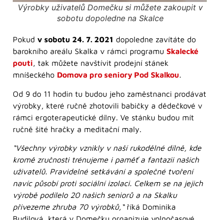
Výrobky uživatelů Domečku si můžete zakoupit v
sobotu dopoledne na Skalce
Pokud
v sobotu 24. 7. 2021
dopoledne zavítáte do
barokního areálu Skalka v rámci programu
Skalecké
pouti
, tak můžete navštívit prodejní stánek
mníšeckého
Domova pro seniory Pod Skalkou
.
Od 9 do 11 hodin tu budou jeho zaměstnanci prodávat
výrobky, které ručně zhotovili babičky a dědečkové v
rámci ergoterapeutické dílny. Ve stánku budou mít
ručně šité hračky a meditační maly.
“Všechny výrobky vznikly v naší rukodělné dílně, kde
kromě zručnosti trénujeme i paměť a fantazii našich
uživatelů. Pravidelné setkávání a společné tvoření
navíc působí proti sociální izolaci. Celkem se na jejich
výrobě podílelo 20 našich seniorů a na Skalku
přivezeme zhruba 70 výrobků,“
říká Dominika
Budilová, která v Domečku organizuje volnočasové