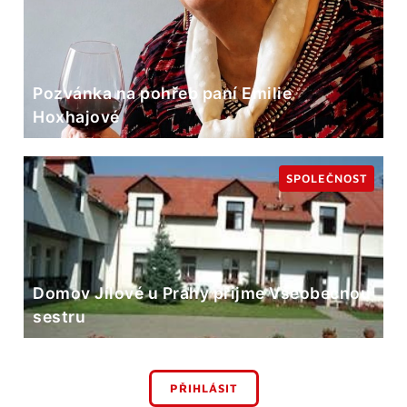
Pozvánka na pohřeb paní Emilie
Hoxhajové
SPOLEČNOST
Domov Jílové u Prahy přijme Všeobecnou
sestru
PŘIHLÁSIT