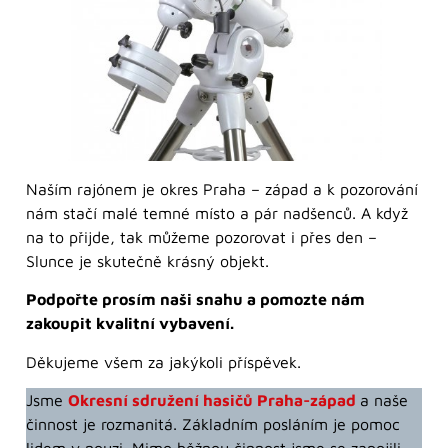
Naším rajónem je okres Praha – západ a k pozorování
nám stačí malé temné místo a pár nadšenců. A když
na to přijde, tak můžeme pozorovat i přes den –
Slunce je skutečně krásný objekt.
Podpořte prosím naši snahu a pomozte nám
zakoupit kvalitní vybavení.
Děkujeme všem za jakýkoli příspěvek.
Jsme
Okresní sdružení hasičů Praha-západ
a naše
činnost je rozmanitá. Základním posláním je pomoc