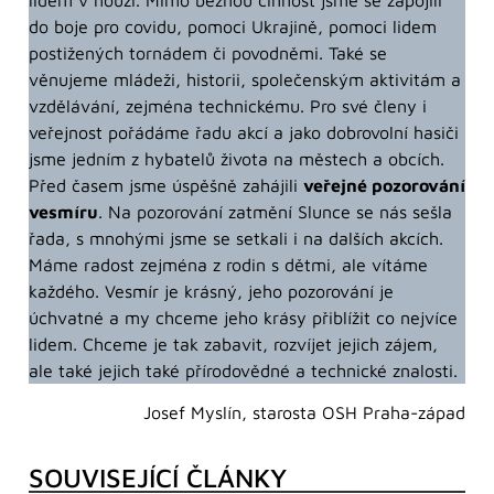
lidem v nouzi. Mimo běžnou činnost jsme se zapojili
do boje pro covidu, pomoci Ukrajině, pomoci lidem
postižených tornádem či povodněmi. Také se
věnujeme mládeži, historii, společenským aktivitám a
vzdělávání, zejména technickému. Pro své členy i
veřejnost pořádáme řadu akcí a jako dobrovolní hasiči
jsme jedním z hybatelů života na městech a obcích.
Před časem jsme úspěšně zahájili
veřejné pozorování
vesmíru
. Na pozorování zatmění Slunce se nás sešla
řada, s mnohými jsme se setkali i na dalších akcích.
Máme radost zejména z rodin s dětmi, ale vítáme
každého. Vesmír je krásný, jeho pozorování je
úchvatné a my chceme jeho krásy přiblížit co nejvíce
lidem. Chceme je tak zabavit, rozvíjet jejich zájem,
ale také jejich také přírodovědné a technické znalosti.
Josef Myslín, starosta OSH Praha-západ
SOUVISEJÍCÍ ČLÁNKY