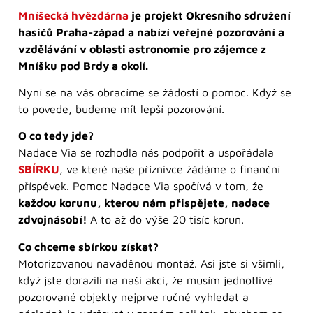
Mníšecká hvězdárna
je projekt Okresního sdružení
hasičů Praha-západ a nabízí veřejné pozorování a
vzdělávání v oblasti astronomie pro zájemce z
Mníšku pod Brdy a okolí.
Nyní se na vás obracíme se žádostí o pomoc. Když se
to povede, budeme mít lepší pozorování.
O co tedy jde?
Nadace Via se rozhodla nás podpořit a uspořádala
SBÍRKU
, ve které naše příznivce žádáme o finanční
příspěvek. Pomoc Nadace Via spočívá v tom, že
každou korunu, kterou nám přispějete, nadace
zdvojnásobí!
A to až do výše 20 tisíc korun.
Co chceme sbírkou získat?
Motorizovanou naváděnou montáž. Asi jste si všimli,
když jste dorazili na naši akci, že musím jednotlivé
pozorované objekty nejprve ručně vyhledat a