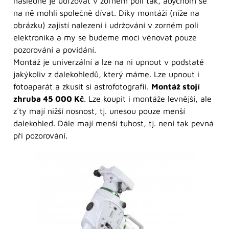
následně je udržovat v zorném poli tak, abychom se
na ně mohli společně dívat. Díky montáži (níže na
obrázku) zajistí nalezení i udržování v zorném poli
elektronika a my se budeme moci věnovat pouze
pozorování a povídání.
Montáž je univerzální a lze na ni upnout v podstatě
jakýkoliv z dalekohledů, který máme. Lze upnout i
fotoaparát a zkusit si astrofotografii.
Montáž stojí
zhruba 45 000 Kč
. Lze koupit i montáže levnější, ale
z´ty mají nižší nosnost, tj. unesou pouze menší
dalekohled. Dále mají menší tuhost, tj. není tak pevná
při pozorování.