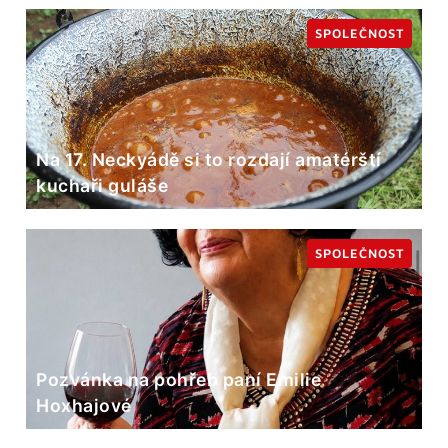
SPOLEČNOST
Na 17. Neckyádě si to rozdají amatérští
kuchaři guláše
SPOLEČNOST
Pozvánka na pohřeb paní Emilie
Hoxhajové