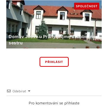
SPOLEČNOST
Domov Jílové u Prahy přijme Všeobecnou
sestru
PŘIHLÁSIT
Odebírat
Pro komentování se přihlaste