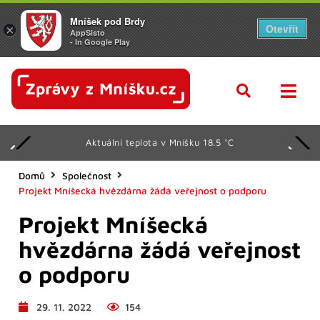
Mníšek pod Brdy
Otevřít
×
AppSisto
- In Google Play
Aktuální teplota v Mníšku 18.5 °C
Domů
Společnost
Projekt Mníšecká hvězdárna žádá veřejnost o podporu
Projekt Mníšecká
hvězdárna žádá veřejnost
o podporu
29. 11. 2022
154