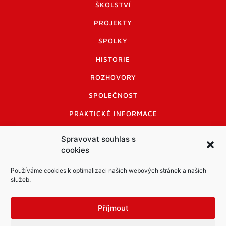
ŠKOLSTVÍ
PROJEKTY
SPOLKY
HISTORIE
ROZHOVORY
SPOLEČNOST
PRAKTICKÉ INFORMACE
CENÍK INZERCE
Spravovat souhlas s
cookies
INFORMACE A KODEX DISKUTUJÍCÍCH
LOGO A LOGO MANUÁL
Používáme cookies k optimalizaci našich webových stránek a našich
služeb.
Příjmout