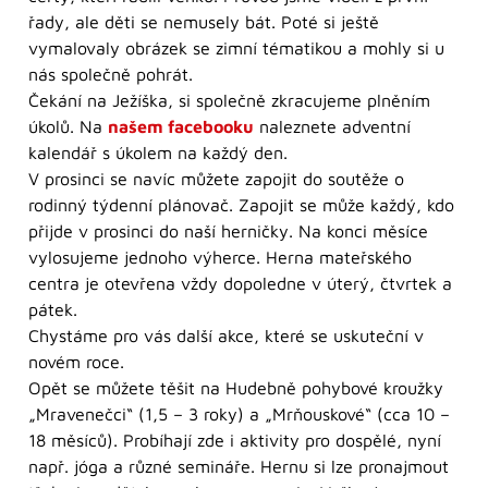
řady, ale děti se nemusely bát. Poté si ještě
vymalovaly obrázek se zimní tématikou a mohly si u
nás společně pohrát.
Čekání na Ježíška, si společně zkracujeme plněním
úkolů. Na
našem facebooku
naleznete adventní
kalendář s úkolem na každý den.
V prosinci se navíc můžete zapojit do soutěže o
rodinný týdenní plánovač. Zapojit se může každý, kdo
přijde v prosinci do naší herničky. Na konci měsíce
vylosujeme jednoho výherce. Herna mateřského
centra je otevřena vždy dopoledne v úterý, čtvrtek a
pátek.
Chystáme pro vás další akce, které se uskuteční v
novém roce.
Opět se můžete těšit na Hudebně pohybové kroužky
„Mravenečci“ (1,5 – 3 roky) a „Mrňouskové“ (cca 10 –
18 měsíců). Probíhají zde i aktivity pro dospělé, nyní
např. jóga a různé semináře. Hernu si lze pronajmout