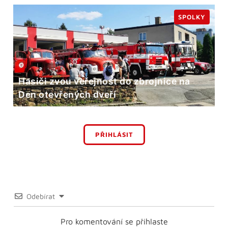
SPOLKY
Hasiči zvou veřejnost do zbrojnice na
Den otevřených dveří
PŘIHLÁSIT
Odebírat
Pro komentování se přihlaste