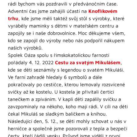
rádi bychom vás pozdravili v předvánočním čase.
Adventní čas jsme zahájili účastí na
Knoflíkovém
trhu
, kde jsme měli taktéž svůj stůl s výrobky, které
vyráběly maminky s dětmi v mateřském centru a
zapojily se i naše dobrovolnice. Moc děkujeme všem,
kdo se zapojil do výroby nebo nás podpořil nákupem
našich výrobků.
Spolek Oáza spolu s římskokatolickou farností
pořádaly 4. 12. 2022
Cestu za svatým Mikulášem
,
kde se děti seznámily s legendou o svatém Mikuláši.
Ve farní zahradě hledaly 6 symbolů a dále
pokračovaly po cestičce, kterou lemovaly rozsvícené
svíčky až ke kostelu. U kostela je přivítali čertíci
tanečkem a zpíváním. V kapli děti zapálily svíčku a
zavzpomínaly na někoho, koho mají rádi. V cíli na děti
čekal Mikuláš se sladkým balíčkem a knihou.
Následující den, 5. 12., se děti mohly schovat u nás v
herničce a společně jsme pozorovali z tepla a bezpečí
čerty, kteří řádili venku. Průvod jsme viděli z první