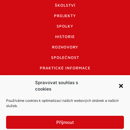
ŠKOLSTVÍ
PROJEKTY
SPOLKY
HISTORIE
ROZHOVORY
SPOLEČNOST
PRAKTICKÉ INFORMACE
CENÍK INZERCE
Spravovat souhlas s
cookies
INFORMACE A KODEX DISKUTUJÍCÍCH
LOGO A LOGO MANUÁL
Používáme cookies k optimalizaci našich webových stránek a našich
služeb.
Příjmout