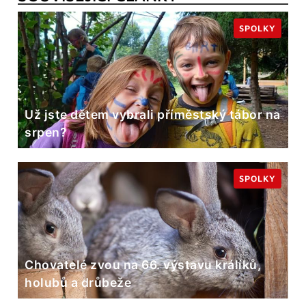
SPOLKY
Už jste dětem vybrali příměstský tábor na
srpen?
SPOLKY
Chovatelé zvou na 66. výstavu králíků,
holubů a drůbeže