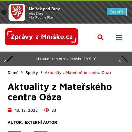
Mníšek pod Brdy
Otevřít
×
AppSisto
- In Google Play
Aktuální teplota v Mníšku 18.5 °C
Domů
Spolky
Aktuality z Mateřského centra Oáza
Aktuality z Mateřského
centra Oáza
13. 12. 2022
33
AUTOR:
EXTERNÍ AUTOR