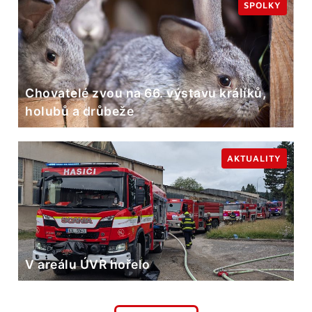
SPOLKY
Chovatelé zvou na 66. výstavu králíků,
holubů a drůbeže
AKTUALITY
V areálu ÚVR hořelo