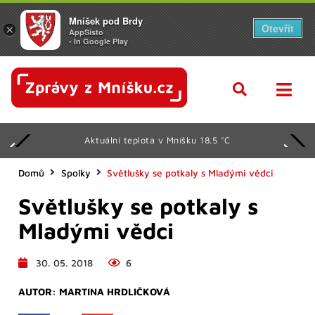
Mníšek pod Brdy
Otevřít
×
AppSisto
- In Google Play
Aktuální teplota v Mníšku 18.5 °C
Domů
Spolky
Světlušky se potkaly s Mladými vědci
Světlušky se potkaly s
Mladými vědci
30. 05. 2018
6
AUTOR:
MARTINA HRDLIČKOVÁ