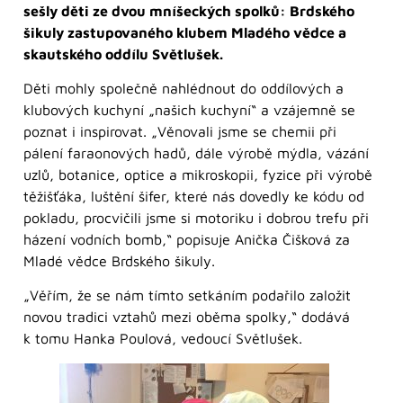
sešly děti ze dvou mníšeckých spolků: Brdského
šikuly zastupovaného klubem Mladého vědce a
skautského oddílu Světlušek.
Děti mohly společně nahlédnout do oddílových a
klubových kuchyní „našich kuchyní“ a vzájemně se
poznat i inspirovat. „Věnovali jsme se chemii při
pálení faraonových hadů, dále výrobě mýdla, vázání
uzlů, botanice, optice a mikroskopii, fyzice při výrobě
těžišťáka, luštění šifer, které nás dovedly ke kódu od
pokladu, procvičili jsme si motoriku i dobrou trefu při
házení vodních bomb,“ popisuje Anička Čišková za
Mladé vědce Brdského šikuly.
„Věřím, že se nám tímto setkáním podařilo založit
novou tradici vztahů mezi oběma spolky,“ dodává
k tomu Hanka Poulová, vedoucí Světlušek.