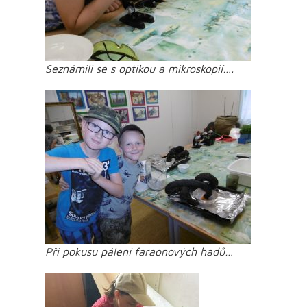
Seznámili se s optikou a mikroskopií….
Při pokusu pálení faraonových hadů…