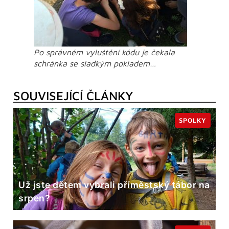
Po správném vyluštění kódu je čekala
schránka se sladkým pokladem…
SOUVISEJÍCÍ ČLÁNKY
SPOLKY
Už jste dětem vybrali příměstský tábor na
srpen?