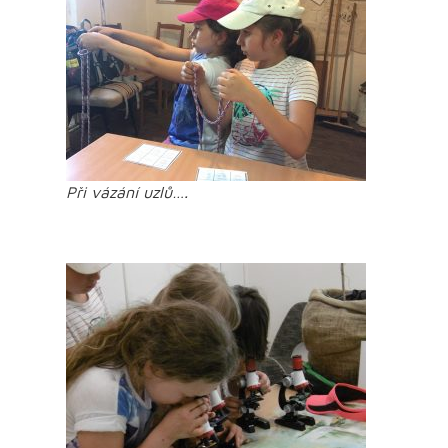
Při vázání uzlů….