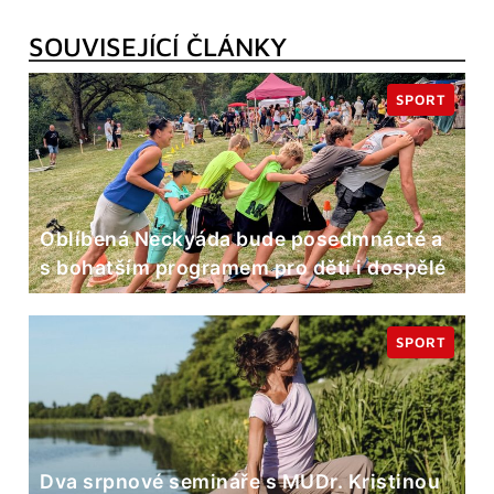
SOUVISEJÍCÍ ČLÁNKY
SPORT
Oblíbená Neckyáda bude posedmnácté a
s bohatším programem pro děti i dospělé
SPORT
Dva srpnové semináře s MUDr. Kristinou