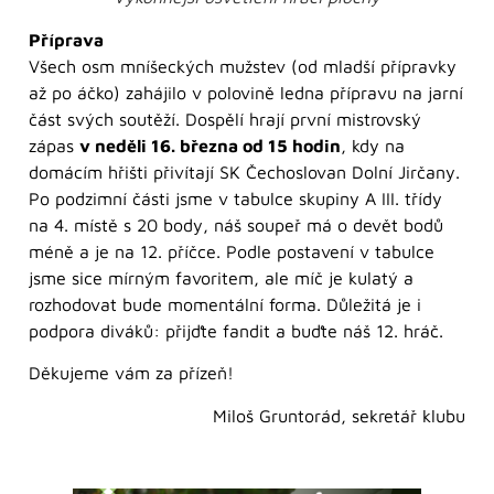
Příprava
Všech osm mníšeckých mužstev (od mladší přípravky
až po áčko) zahájilo v polovině ledna přípravu na jarní
část svých soutěží. Dospělí hrají první mistrovský
zápas
v neděli 16. března od 15 hodin
, kdy na
domácím hřišti přivítají SK Čechoslovan Dolní Jirčany.
Po podzimní části jsme v tabulce skupiny A III. třídy
na 4. místě s 20 body, náš soupeř má o devět bodů
méně a je na 12. příčce. Podle postavení v tabulce
jsme sice mírným favoritem, ale míč je kulatý a
rozhodovat bude momentální forma. Důležitá je i
podpora diváků: přijďte fandit a buďte náš 12. hráč.
Děkujeme vám za přízeň!
Miloš Gruntorád, sekretář klubu