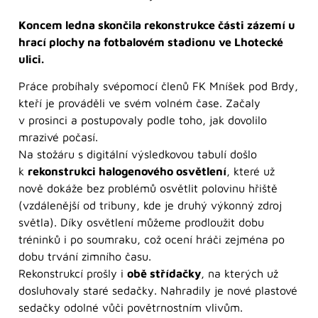
Koncem ledna skončila rekonstrukce části zázemí u
hrací plochy na fotbalovém stadionu ve Lhotecké
ulici.
Práce probíhaly svépomocí členů FK Mníšek pod Brdy,
kteří je prováděli ve svém volném čase. Začaly
v prosinci a postupovaly podle toho, jak dovolilo
mrazivé počasí.
Na stožáru s digitální výsledkovou tabulí došlo
k
rekonstrukci halogenového osvětlení
, které už
nově dokáže bez problémů osvětlit polovinu hřiště
(vzdálenější od tribuny, kde je druhý výkonný zdroj
světla). Díky osvětlení můžeme prodloužit dobu
tréninků i po soumraku, což ocení hráči zejména po
dobu trvání zimního času.
Rekonstrukcí prošly i
obě střídačky
, na kterých už
dosluhovaly staré sedačky. Nahradily je nové plastové
sedačky odolné vůči povětrnostním vlivům.