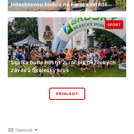
Höschlovou budou na Farní zahradě
SPORT
Skalka bude hostit 2. ročník běžeckých
závodů Skalecký kros
PŘIHLÁSIT
Odebírat