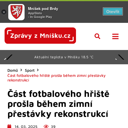
Mníšek pod Brdy
Otevřít
×
AppSisto
- In Google Play
Aktuální teplota v Mníšku 18.5 °C
Domů
Sport
Část fotbalového hřiště prošla během zimní přestávky
rekonstrukcí
Část fotbalového hřiště
prošla během zimní
přestávky rekonstrukcí
14. 03. 2025
39