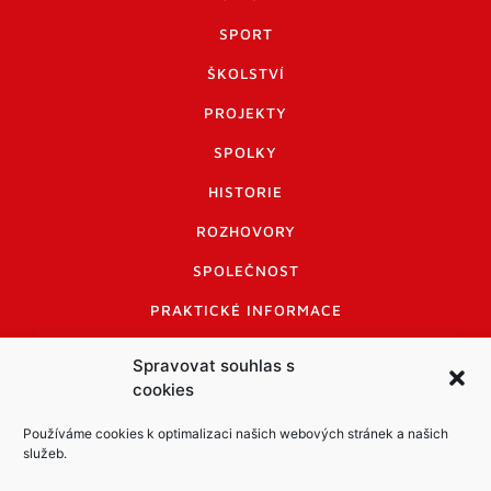
SPORT
ŠKOLSTVÍ
PROJEKTY
SPOLKY
HISTORIE
ROZHOVORY
SPOLEČNOST
PRAKTICKÉ INFORMACE
CENÍK INZERCE
Spravovat souhlas s
cookies
INFORMACE A KODEX DISKUTUJÍCÍCH
LOGO A LOGO MANUÁL
Používáme cookies k optimalizaci našich webových stránek a našich
služeb.