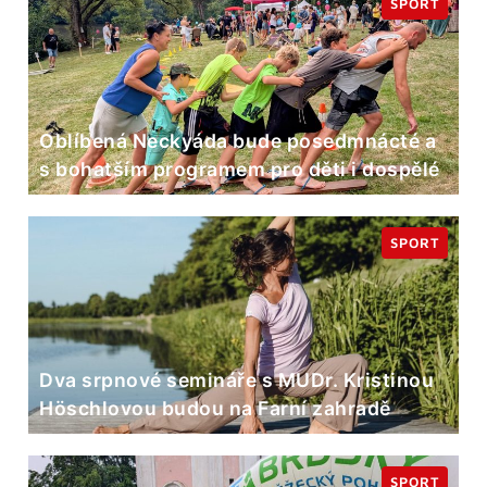
SPORT
Oblíbená Neckyáda bude posedmnácté a
s bohatším programem pro děti i dospělé
SPORT
Dva srpnové semináře s MUDr. Kristinou
Höschlovou budou na Farní zahradě
SPORT