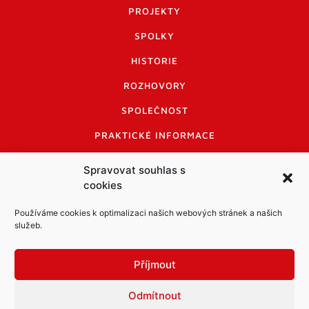
PROJEKTY
SPOLKY
HISTORIE
ROZHOVORY
SPOLEČNOST
PRAKTICKÉ INFORMACE
CENÍK INZERCE
Spravovat souhlas s
cookies
INFORMACE A KODEX DISKUTUJÍCÍCH
LOGO A LOGO MANUÁL
Používáme cookies k optimalizaci našich webových stránek a našich
služeb.
Příjmout
Odmítnout
Informace o zpracování osobních údajů