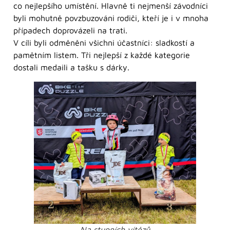
co nejlepšího umístění. Hlavně ti nejmenší závodníci
byli mohutně povzbuzováni rodiči, kteří je i v mnoha
případech doprovázeli na trati.
V cíli byli odměněni všichni účastníci: sladkostí a
pamětním listem. Tři nejlepší z každé kategorie
dostali medaili a tašku s dárky.
Na stupních vítězů