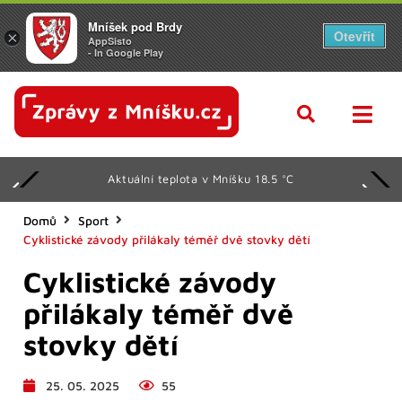
Mníšek pod Brdy
Otevřít
×
AppSisto
- In Google Play
Aktuální teplota v Mníšku 18.5 °C
Domů
Sport
Cyklistické závody přilákaly téměř dvě stovky dětí
Cyklistické závody
přilákaly téměř dvě
stovky dětí
25. 05. 2025
55