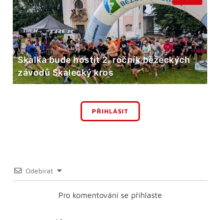
Skalka bude hostit 2. ročník běžeckých
závodů Skalecký kros
PŘIHLÁSIT
Odebírat
Pro komentování se přihlaste