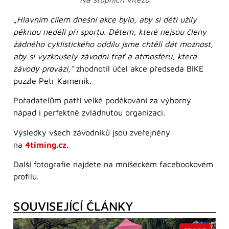
„Hlavním cílem dnešní akce bylo, aby si děti užily
pěknou neděli při sportu. Dětem, které nejsou členy
žádného cyklistického oddílu jsme chtěli dát možnost,
aby si vyzkoušely závodní trať a atmosféru, která
závody provází,“
zhodnotil účel akce předseda BIKE
puzzle Petr Kameník.
Pořadatelům patří velké poděkování za výborný
nápad i perfektně zvládnutou organizaci.
Výsledky všech závodníků jsou zveřejněny
na
4timing.cz
.
Další fotografie najdete na mníšeckém facebookovém
profilu.
SOUVISEJÍCÍ ČLÁNKY