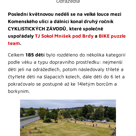
Odrážedla
Poslední květnovou neděli se na velké louce mezi
Komenského ulicí a dálnicí konal druhý ročník
CYKLISTICKÝCH ZÁVODŮ, které společně
uspořádaly
TJ Sokol Mníšek pod Brdy
a
BIKE puzzle
team
.
Celkem
185 dětí
bylo rozděleno do několika kategorií
podle věku a typu dopravního prostředku: nejmenší
děti jeli na odrážedlech, potom následovaly tříleté a
čtyřleté děti na šlapacích kolech, dále děti do 6 let a
pokračovalo se postupně až ke 14letým borcům a
borkyním.