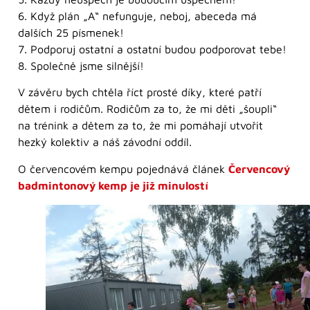
6. Když plán „A“ nefunguje, neboj, abeceda má
dalších 25 písmenek!
7. Podporuj ostatní a ostatní budou podporovat tebe!
8. Společně jsme silnější!
V závěru bych chtěla říct prosté díky, které patří
dětem i rodičům. Rodičům za to, že mi děti „šoupli“
na trénink a dětem za to, že mi pomáhají utvořit
hezký kolektiv a náš závodní oddíl.
O červencovém kempu pojednává článek
Červencový
badmintonový kemp je již minulostí