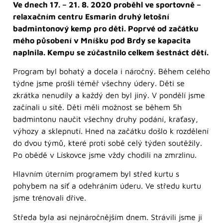
Ve dnech 17. – 21. 8. 2020 proběhl ve sportovně –
relaxačním centru Esmarin druhý letošní
badmintonový kemp pro děti. Poprvé od začátku
mého působení v Mníšku pod Brdy se kapacita
naplnila. Kempu se zúčastnilo celkem šestnáct dětí.
Program byl bohatý a docela i náročný. Během celého
týdne jsme prošli téměř všechny údery. Děti se
zkrátka nenudily a každý den byl jiný. V pondělí jsme
začínali u sítě. Děti měli možnost se během 5h
badmintonu naučit všechny druhy podání, kraťasy,
výhozy a sklepnutí. Hned na začátku došlo k rozdělení
do dvou týmů, které proti sobě celý týden soutěžily.
Po obědě v Lískovce jsme vždy chodili na zmrzlinu.
Hlavním úterním programem byl střed kurtu s
pohybem na síť a odehráním úderu. Ve středu kurtu
jsme trénovali dřive.
Středa byla asi nejnáročnějším dnem. Strávili jsme ji