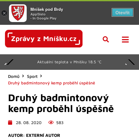
Mníšek pod Brdy
Otevřít
×
AppSisto
- In Google Play
Aktuální teplota v Mníšku 18.5 °C
Domů
Sport
Druhý badmintonový kemp proběhl úspěšně
Druhý badmintonový
kemp proběhl úspěšně
28. 08. 2020
583
AUTOR:
EXTERNÍ AUTOR