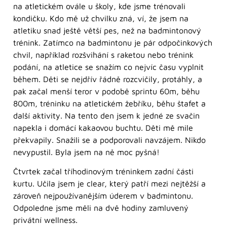
na atletickém ovále u školy, kde jsme trénovali
kondičku. Kdo mě už chvilku zná, ví, že jsem na
atletiku snad ještě větší pes, než na badmintonový
trénink. Zatímco na badmintonu je pár odpočinkových
chvil, například rozšvihání s raketou nebo trénink
podání, na atletice se snažím co nejvíc času vyplnit
během. Děti se nejdřív řádně rozcvičily, protáhly, a
pak začal menší teror v podobě sprintu 60m, běhu
800m, tréninku na atletickém žebříku, běhu štafet a
další aktivity. Na tento den jsem k jedné ze svačin
napekla i domácí kakaovou buchtu. Děti mě mile
překvapily. Snažili se a podporovali navzájem. Nikdo
nevypustil. Byla jsem na ně moc pyšná!
Čtvrtek začal tříhodinovým tréninkem zadní části
kurtu. Učila jsem je clear, který patří mezi nejtěžší a
zároveň nejpoužívanějším úderem v badmintonu.
Odpoledne jsme měli na dvě hodiny zamluvený
privátní wellness.