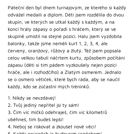
Páteční den byl dnem turnajovým, ze kterého si každý
odvážel medaili a diplom. Děti jsem rozdělila do dvou
skupin, ve kterých se utkal každý s každým, a na
konci hrály zápasy o pořadí s hráčem, který se ve
skupině umístil na stejné pozici. Halu jsem vyzdobila
balonky, takže jsme neměli kurt 1, 2, 3, 4, ale
červený, oranžový, růžový a žlutý. Též jsem popsala
celou velkou tabuli náčrtem kurtu, způsobem počítání
zápasu (děti si tím pádem vyzkoušely nejen pozici
hráče, ale i rozhodčího) a Zlatým osmerem. Jednalo
se o osmero větiček, které bych ráda, aby se naučil
každý, kdo se zúčastní mých tréninků.
1. Nikdy se nevzdávej!
2. Tvůj jediný nepřítel jsi ty sám!
3. Čím víc míčků odehraješ, čím víc kilometrů
uběhneš, tím budeš lepší!
4. Neboj se riskovat a zkoušet nové věci!
5. Každý neúspěch je budoucím úspěchem!