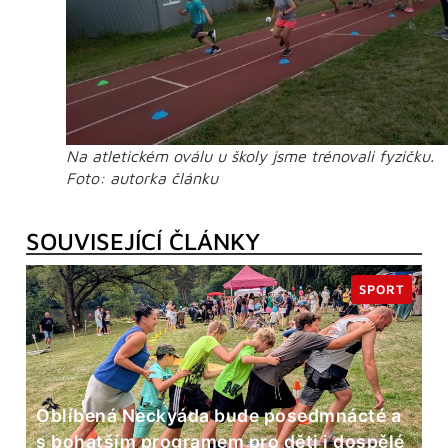
Na atletickém oválu u školy jsme trénovali fyzičku.
Foto: autorka článku
SOUVISEJÍCÍ ČLÁNKY
SPORT
Oblíbená Neckyáda bude posedmnácté a
s bohatším programem pro děti i dospělé