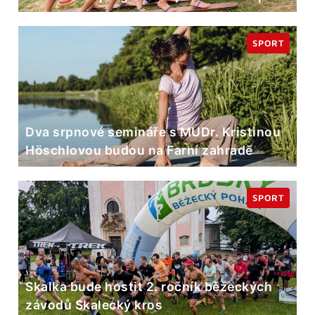
SPORT
Dva srpnové semináře s MUDr. Kristinou
Höschlovou budou na Farní zahradě
SPORT
Skalka bude hostit 2. ročník běžeckých
závodů Skalecký kros