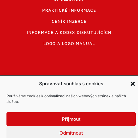
PRAKTICKÉ INFORMACE
CENÍK INZERCE
INFORMACE A KODEX DISKUTUJÍCÍCH
LOGO A LOGO MANUÁL
Spravovat souhlas s cookies
Informace o zpracování osobních údajů
PDF archiv Zpravodajů
Cookies
Používáme cookies k optimalizaci našich webových stránek a našich
© Město Mníšek pod Brdy
služeb.
Příjmout
Odmítnout