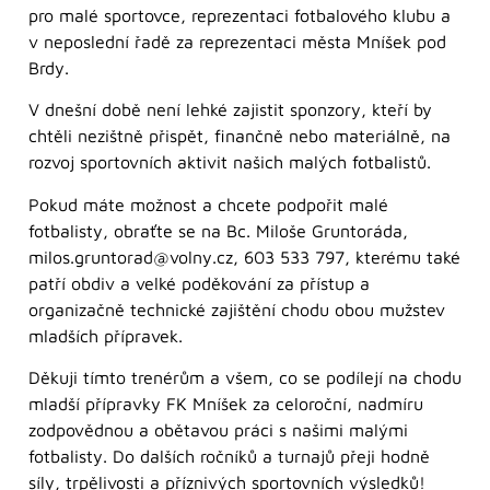
pro malé sportovce, reprezentaci fotbalového klubu a
v neposlední řadě za reprezentaci města Mníšek pod
Brdy.
V dnešní době není lehké zajistit sponzory, kteří by
chtěli nezištně přispět, finančně nebo materiálně, na
rozvoj sportovních aktivit našich malých fotbalistů.
Pokud máte možnost a chcete podpořit malé
fotbalisty, obraťte se na Bc. Miloše Gruntoráda,
milos.gruntorad@volny.cz, 603 533 797, kterému také
patří obdiv a velké poděkování za přístup a
organizačně technické zajištění chodu obou mužstev
mladších přípravek.
Děkuji tímto trenérům a všem, co se podílejí na chodu
mladší přípravky FK Mníšek za celoroční, nadmíru
zodpovědnou a obětavou práci s našimi malými
fotbalisty. Do dalších ročníků a turnajů přeji hodně
síly, trpělivosti a příznivých sportovních výsledků!