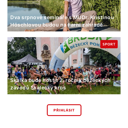
Dva srpnové semináře s MUDr. Kristinou
Höschlovou budou na Farní zahradě
SPORT
Skalka bude hostit 2. ročník běžeckých
závodů Skalecký kros
PŘIHLÁSIT