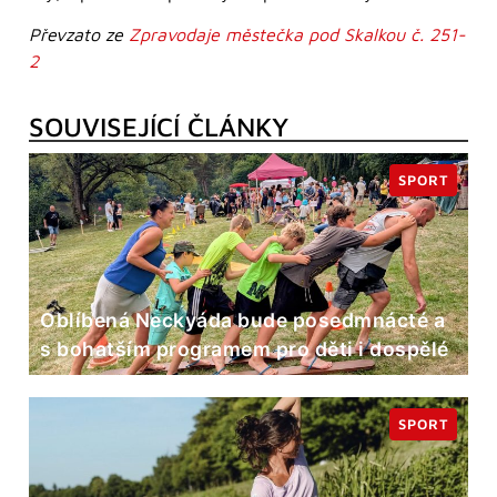
Převzato ze
Zpravodaje městečka pod Skalkou č. 251-
2
SOUVISEJÍCÍ ČLÁNKY
SPORT
Oblíbená Neckyáda bude posedmnácté a
s bohatším programem pro děti i dospělé
SPORT