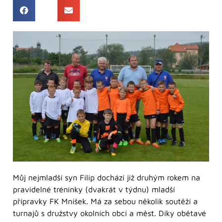
Můj nejmladší syn Filip dochází již druhým rokem na
pravidelné tréninky (dvakrát v týdnu) mladší
přípravky FK Mníšek. Má za sebou několik soutěží a
turnajů s družstvy okolních obcí a měst. Díky obětavé