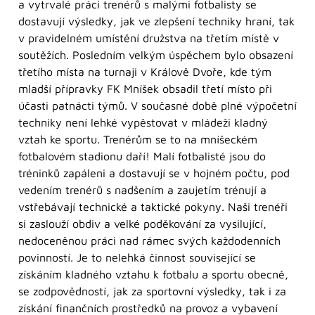
a vytrvalé práci trenérů s malými fotbalisty se
dostavují výsledky, jak ve zlepšení techniky hraní, tak
v pravidelném umístění družstva na třetím místě v
soutěžích. Posledním velkým úspěchem bylo obsazení
třetího místa na turnaji v Králově Dvoře, kde tým
mladší přípravky FK Mníšek obsadil třetí místo při
účasti patnácti týmů. V současné době plné výpočetní
techniky není lehké vypěstovat v mládeži kladný
vztah ke sportu. Trenérům se to na mníšeckém
fotbalovém stadionu daří! Malí fotbalisté jsou do
tréninků zapáleni a dostavují se v hojném počtu, pod
vedením trenérů s nadšením a zaujetím trénují a
vstřebávají technické a taktické pokyny. Naši trenéři
si zaslouží obdiv a velké poděkování za vysilující,
nedoceněnou práci nad rámec svých každodenních
povinností. Je to nelehká činnost související se
získáním kladného vztahu k fotbalu a sportu obecně,
se zodpovědností, jak za sportovní výsledky, tak i za
získání finančních prostředků na provoz a vybavení