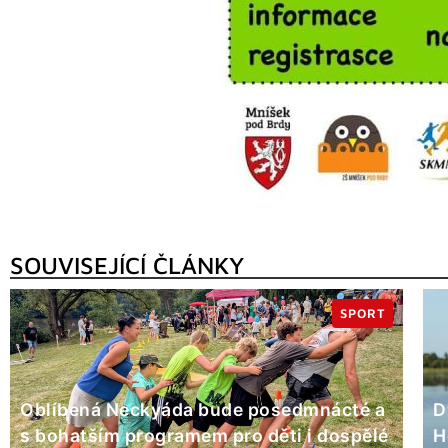
SOUVISEJÍCÍ ČLÁNKY
SPORT
Oblíbená Neckyáda bude posedmnácté a
D
s bohatším programem pro děti i dospělé
H