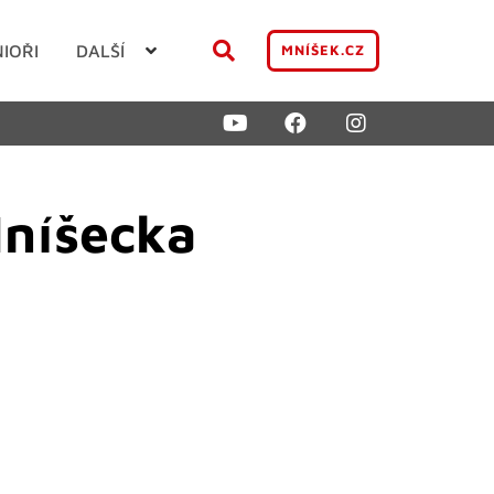
NIOŘI
DALŠÍ
MNÍŠEK.CZ
Mníšecka