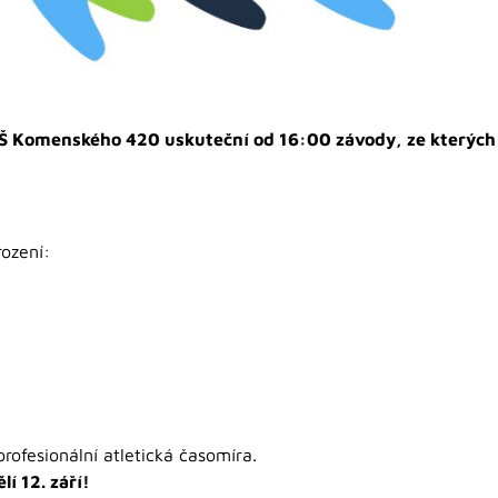
 u ZŠ Komenského 420 uskuteční od 16:00 závody, ze kterýc
rození:
rofesionální atletická časomíra.
í 12. září!