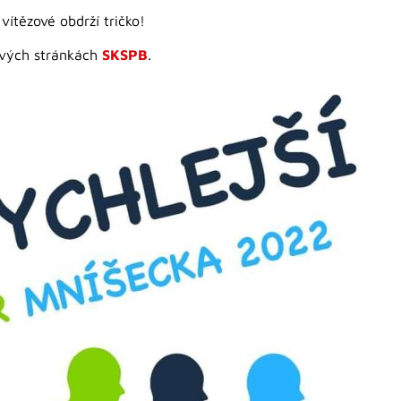
 vítězové obdrží tričko!
ových stránkách
SKSPB
.