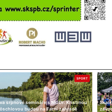
SPORT
va srpnové semináře s MUDr. Kristinou
Skalk
öschlovou budou na Farní zahradě
závod