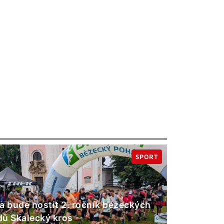
SPORT
a bude hostit 2. ročník běžeckých
ů Skalecký kros