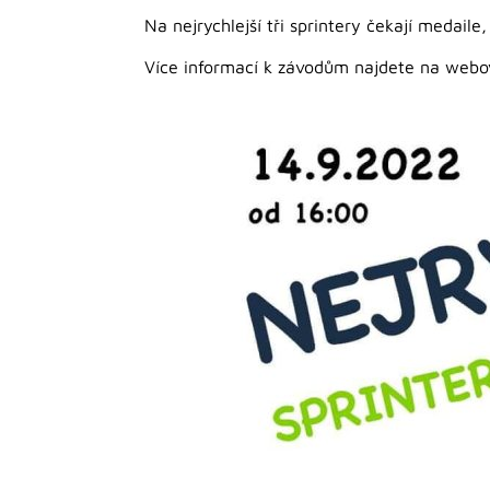
Na nejrychlejší tři sprintery čekají medaile,
Více informací k závodům najdete na web