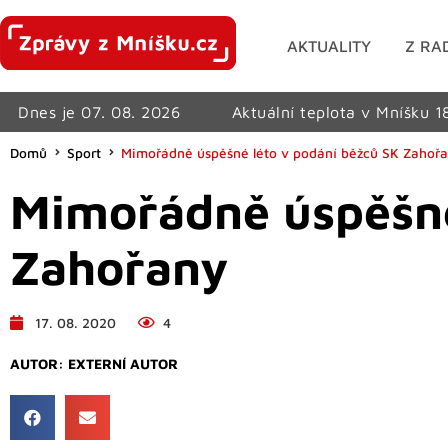
AKTUALITY
Z RA
Dnes je 07. 08. 2026
Aktuální teplota v Mníšku 1
Domů
Sport
Mimořádně úspěšné léto v podání běžců SK Zahoř
Mimořádně úspěšné
Zahořany
17. 08. 2020
4
AUTOR:
EXTERNÍ AUTOR