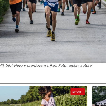
lík běží vlevo v oranžovém triku). Foto: archiv autora
SPORT