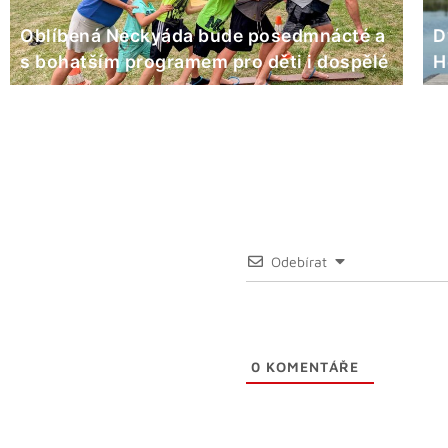
Oblíbená Neckyáda bude posedmnácté a
D
s bohatším programem pro děti i dospělé
H
Odebírat
0
KOMENTÁŘE