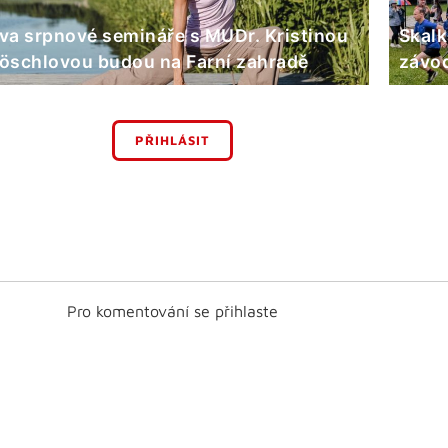
va srpnové semináře s MUDr. Kristinou
Skalk
öschlovou budou na Farní zahradě
závod
PŘIHLÁSIT
Pro komentování se přihlaste