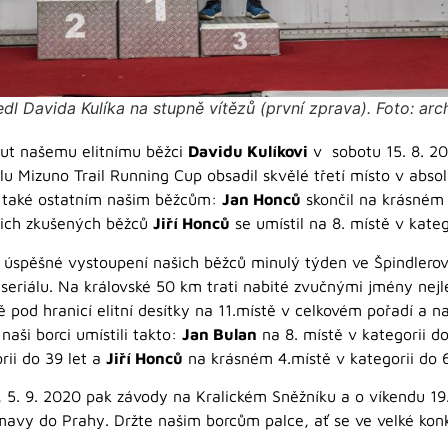
l Davida Kulíka na stupně vítězů (první zprava). Foto: arc
ut našemu elitnímu běžci
Davidu Kulíkovi
v sobotu 15. 8. 20
u Mizuno Trail Running Cup obsadil skvělé třetí místo v abso
 se také ostatním našim běžcům:
Jan Honců
skončil na krásném 
ašich zkušených běžců
Jiří Honců
se umístil na 8. místě v kateg
úspěšné vystoupení našich běžců minulý týden ve Špindlerov
seriálu. Na královské 50 km trati nabité zvučnými jmény nej
ě pod hranicí elitní desítky na 11.místě v celkovém pořadí a n
 naši borci umístili takto:
Jan Bulan
na 8. místě v kategorii do
rii do 39 let a
Jiří Honců
na krásném 4.místě v kategorii do 6
, 5. 9. 2020 pak závody na Kralickém Sněžníku a o víkendu 19
avy do Prahy. Držte našim borcům palce, ať se ve velké kon