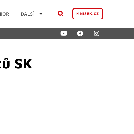
NIOŘI
DALŠÍ
MNÍŠEK.CZ
ců SK