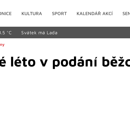
DNICE
KULTURA
SPORT
KALENDÁŘ AKCÍ
SE
8.5 °C
Svátek má Lada
any
 léto v podání běž