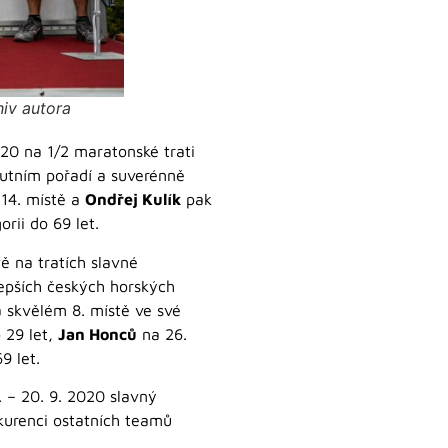
hiv autora
20 na 1/2 maratonské trati
lutním pořadí a suverénně
14. místě a
Ondřej Kulík
pak
orii do 69 let.
ě na tratích slavné
lepších českých horských
a skvělém 8. místě ve své
 29 let,
Jan Honců
na 26.
9 let.
. – 20. 9. 2020 slavný
kurenci ostatních teamů