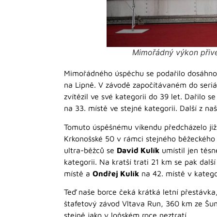
Mimořádný výkon přived
Mimořádného úspěchu se podařilo dosáhno
na Lipně. V závodě započítávaném do seriál
zvítězil ve své kategorii do 39 let. Dařilo
na 33. místě ve stejné kategorii. Další z n
Tomuto úspěšnému víkendu předcházelo již 
Krkonošské 50 v rámci stejného běžeckého 
ultra-běžců se
David Kulík
umístil jen těsn
kategorii. Na kratší trati 21 km se pak další
místě a
Ondřej Kulík
na 42. místě v katego
Teď naše borce čeká krátká letní přestávka
štafetový závod Vltava Run, 360 km ze Šum
stejně jako v loňském roce neztratí.