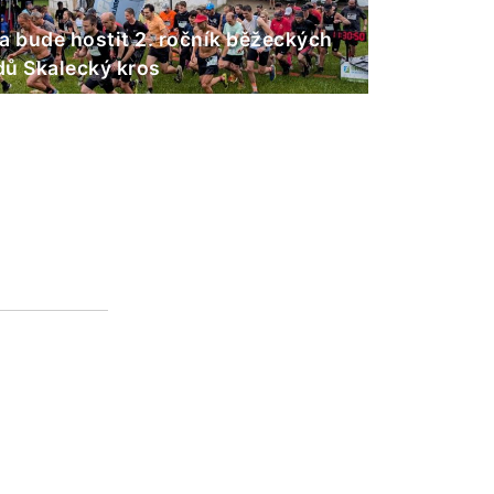
a bude hostit 2. ročník běžeckých
ů Skalecký kros