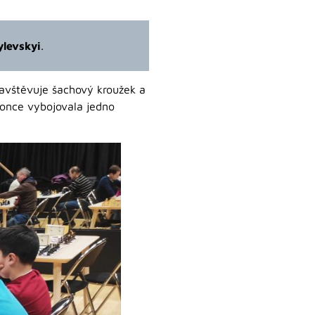
ylevskyi
.
 Navštěvuje šachový kroužek a
okonce vybojovala jedno