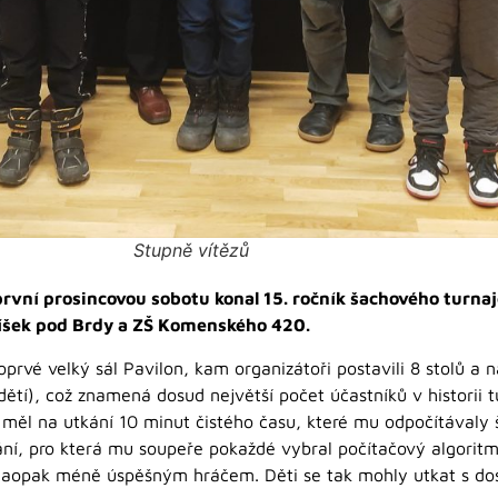
Stupně vítězů
první prosincovou sobotu konal 15. ročník šachového tur
íšek pod Brdy a ZŠ Komenského 420.
poprvé velký sál Pavilon, kam organizátoři postavili 8 stolů a 
dětí), což znamená dosud největší počet účastníků v historii 
měl na utkání 10 minut čistého času, které mu odpočítávaly
ní, pro která mu soupeře pokaždé vybral počítačový algoritmus
naopak méně úspěšným hráčem. Děti se tak mohly utkat s do