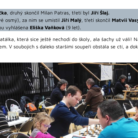
čka
, druhý skončil Milan Patras, třetí byl
Jiří Šlaj.
vě osmý), za ním se umístil
Jiří Malý
, třetí skončil
Matvii Vas
čkou vyhlášena
Eliška Vaňková
(9 let).
Natálka, která sice ještě nechodí do školy, ala šachy už válí!
jem. V soubojích s daleko staršími soupeři obstála se ctí, a d