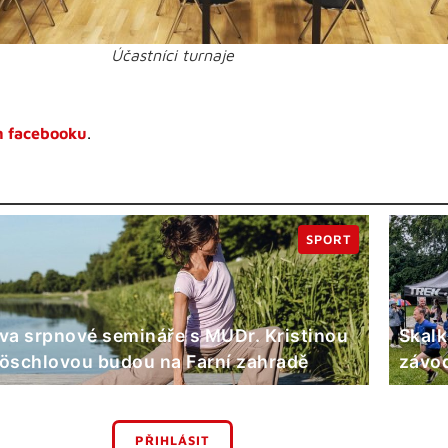
Účastníci turnaje
 facebooku
.
SPORT
va srpnové semináře s MUDr. Kristinou
Skalk
öschlovou budou na Farní zahradě
závod
PŘIHLÁSIT