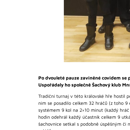
Po dvouleté pauze zaviněné covidem se 
Uspořádaly ho společně Šachový klub Mn
Tradiční turnaj v této královské hře hostil 
nim se posadilo celkem 32 hráčů (z toho 9 
systémem 9 kol na 2×10 minut (každý hráč 
hodin odehrál každý účastník celkem 9 utká
šachovnice setkal s podobně úspěšným či 