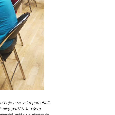
urnaje a se vším pomáhali.
é díky patří také všem
níšecké rošády a předseda