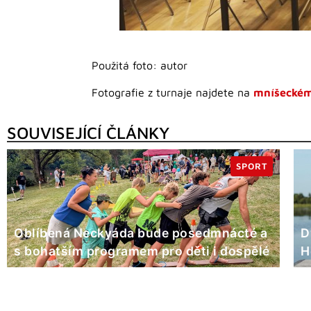
Použitá foto: autor
Fotografie z turnaje najdete na
mníšeckém
SOUVISEJÍCÍ ČLÁNKY
SPORT
Oblíbená Neckyáda bude posedmnácté a
D
s bohatším programem pro děti i dospělé
H