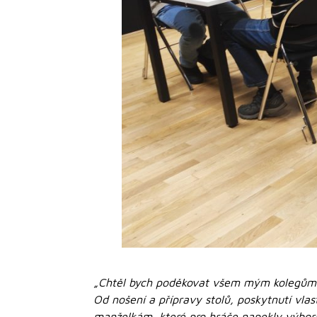
„Chtěl bych poděkovat všem mým kolegům z 
Od nošení a přípravy stolů, poskytnutí vlas
manželkám, které pro hráče napekly výborn