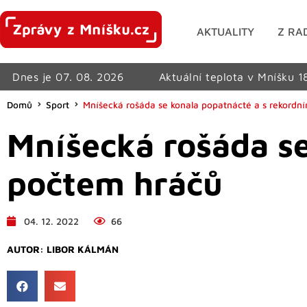
AKTUALITY
Z RA
Dnes je 07. 08. 2026
Aktuální teplota v Mníšku 1
Domů
Sport
Mníšecká rošáda se konala popatnácté a s rekordn
Mníšecká rošáda se
počtem hráčů
04. 12. 2022
66
AUTOR:
LIBOR KÁLMÁN