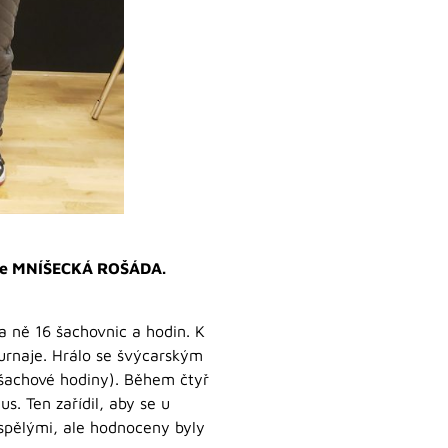
naje MNÍŠECKÁ ROŠÁDA.
na ně 16 šachovnic a hodin. K
turnaje. Hrálo se švýcarským
 šachové hodiny). Během čtyř
. Ten zařídil, aby se u
spělými, ale hodnoceny byly