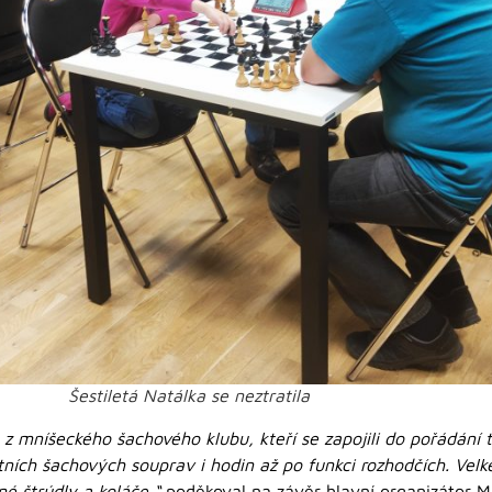
Šestiletá Natálka se neztratila
mníšeckého šachového klubu, kteří se zapojili do pořádání t
tních šachových souprav i hodin až po funkci rozhodčích. Velk
é štrúdly a koláče,“
poděkoval na závěr hlavní organizátor M