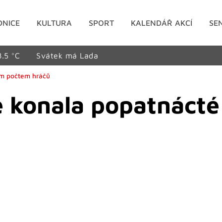
DNICE
KULTURA
SPORT
KALENDÁŘ AKCÍ
SE
8.5 °C
Svátek má Lada
ím počtem hráčů
 konala popatnácté