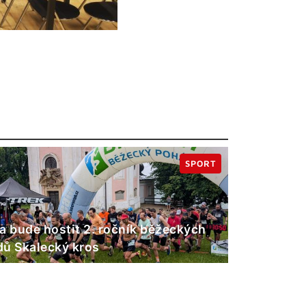
SPORT
a bude hostit 2. ročník běžeckých
ů Skalecký kros