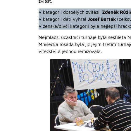
zvlášť.
V kategorii dospělých zvítězil
Zdeněk Růži
V kategorii dětí vyhrál
Josef Barták
(celko
V ženské/dívčí kategorii byla nejlepší hrá
Nejmladší účastnicí turnaje byla šestiletá 
Mníšecká rošáda byla již jejím třetím turna
vítězství a jednou remizovala.