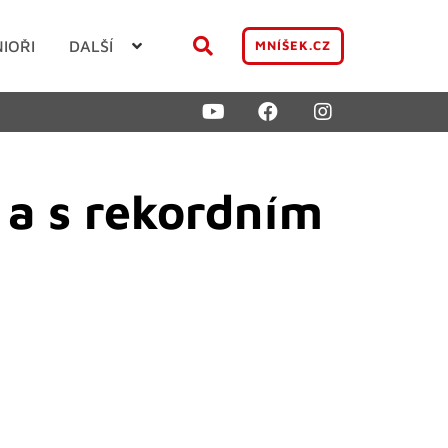
NIOŘI
DALŠÍ
MNÍŠEK.CZ
 a s rekordním